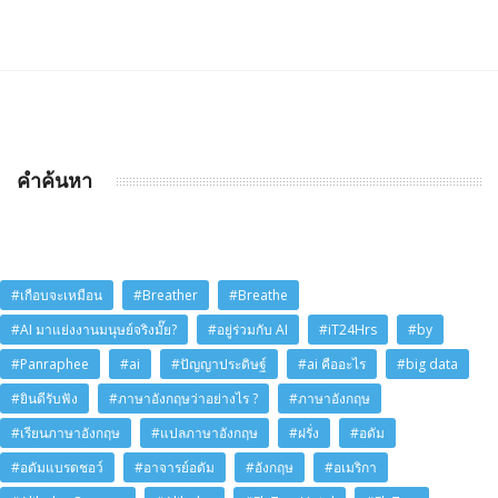
คำค้นหา
#เกือบจะเหมือน
#Breather
#Breathe
#AI มาแย่งงานมนุษย์จริงมั๊ย?
#อยู่ร่วมกับ AI
#iT24Hrs
#by
#Panraphee
#ai
#ปัญญาประดิษฐ์
#ai คืออะไร
#big data
#ยินดีรับฟัง
#ภาษาอังกฤษว่าอย่างไร ?
#ภาษาอังกฤษ
#เรียนภาษาอังกฤษ
#แปลภาษาอังกฤษ
#ฝรั่ง
#อดัม
#อดัมแบรดชอว์
#อาจารย์อดัม
#อังกฤษ
#อเมริกา