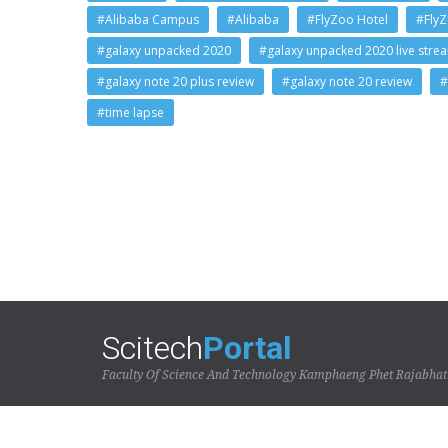
#Alibaba Campus
#Alibaba
#FlyZoo Hotel
#Fly
#galaxy unpacked 2020
#galaxy unpacked 2020 live stre
#galaxy note 20 plus review
#galaxy note 20 review
#
#time lapse
Scitech
Portal
Faculty Of Science And Technology Kamphaeng Phet Rajabhat