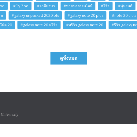
Zoo
#Fly Zoo
#อาลีบาบา
#ขายของออนไลน์
#รีวิว
#หุ่นยนต์
am
#galaxy unpacked 2020 bts
#galaxy note 20 plus
#note 20 ultra
โน้ต 20
#galaxy note 20 พรีวิว
#พรีวิว galaxy note 20
#รีวิว galaxy n
ดูทั้งหมด
 University