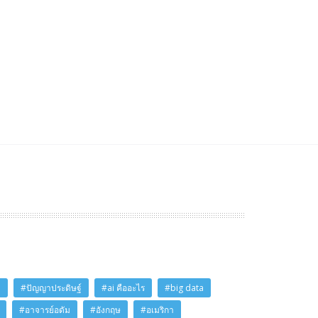
i
#ปัญญาประดิษฐ์
#ai คืออะไร
#big data
#อาจารย์อดัม
#อังกฤษ
#อเมริกา