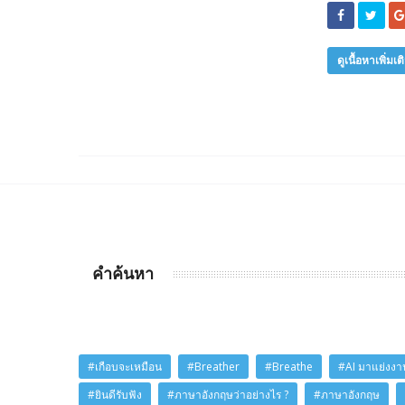
ดูเนื้อหาเพิ่มเต
คำค้นหา
#เกือบจะเหมือน
#Breather
#Breathe
#AI มาแย่งงาน
#ยินดีรับฟัง
#ภาษาอังกฤษว่าอย่างไร ?
#ภาษาอังกฤษ