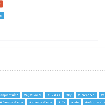
ิม
มนุษย์จริงมั๊ย?
#อยู่ร่วมกับ AI
#iT24Hrs
#by
#Panraphee
#a
#เรียนภาษาอังกฤษ
#แปลภาษาอังกฤษ
#ฝรั่ง
#อดัม
#อดัมแบรดชอว์