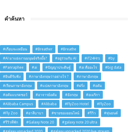
คำค้นหา
#เกือบจะเหมือน
#Breather
#Breathe
#AI มาแย่งงานมนุษย์จริงมั๊ย?
#อยู่ร่วมกับ AI
#iT24Hrs
#by
#Panraphee
#ai
#ปัญญาประดิษฐ์
#ai คืออะไร
#big data
#ยินดีรับฟัง
#ภาษาอังกฤษว่าอย่างไร ?
#ภาษาอังกฤษ
#เรียนภาษาอังกฤษ
#แปลภาษาอังกฤษ
#ฝรั่ง
#อดัม
#อดัมแบรดชอว์
#อาจารย์อดัม
#อังกฤษ
#อเมริกา
#Alibaba Campus
#Alibaba
#FlyZoo Hotel
#FlyZoo
#Fly Zoo
#อาลีบาบา
#ขายของออนไลน์
#รีวิว
#หุ่นยนต์
#รีวิวที่พัก
#Galaxy Note 20
#galaxy note 20 ultra
#galaxy unpacked 2020
#galaxy unpacked 2020 live stream