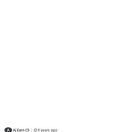
A
Aj Earn CS
9 years ago
|