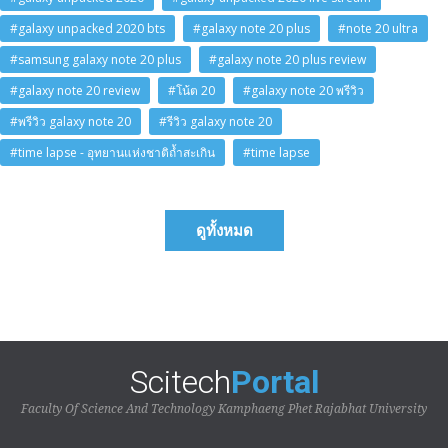
#galaxy unpacked 2020 bts
#galaxy note 20 plus
#note 20 ultra
#samsung galaxy note 20 plus
#galaxy note 20 plus review
#galaxy note 20 review
#โน้ต 20
#galaxy note 20 พรีวิว
#พรีวิว galaxy note 20
#รีวิว galaxy note 20
#time lapse - อุทยานแห่งชาติถ้ำสะเกิน
#time lapse
ดูทั้งหมด
Scitech
Portal
Faculty Of Science And Technology Kamphaeng Phet Rajabhat University