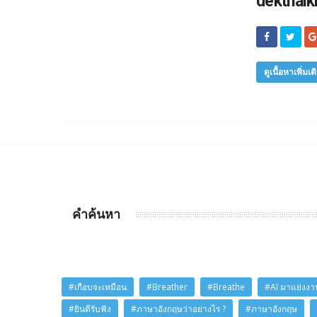
dekthaik
ดูเนื้อหาเพิ่มเต
คำค้นหา
#เกือบจะเหมือน
#Breather
#Breathe
#AI มาแย่งงาน
#ยินดีรับฟัง
#ภาษาอังกฤษว่าอย่างไร ?
#ภาษาอังกฤษ