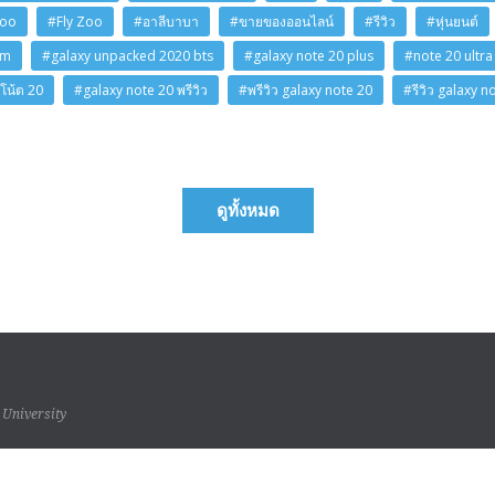
Zoo
#Fly Zoo
#อาลีบาบา
#ขายของออนไลน์
#รีวิว
#หุ่นยนต์
am
#galaxy unpacked 2020 bts
#galaxy note 20 plus
#note 20 ultra
โน้ต 20
#galaxy note 20 พรีวิว
#พรีวิว galaxy note 20
#รีวิว galaxy n
ดูทั้งหมด
 University