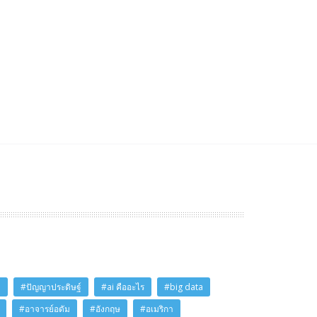
i
#ปัญญาประดิษฐ์
#ai คืออะไร
#big data
#อาจารย์อดัม
#อังกฤษ
#อเมริกา