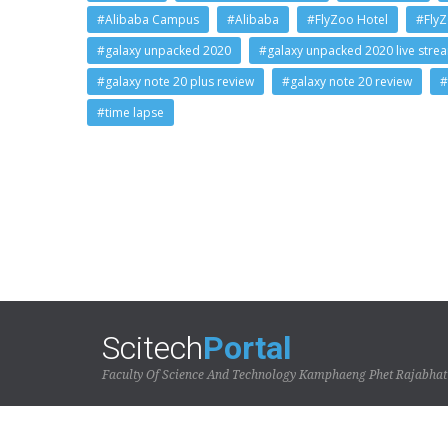
#Alibaba Campus
#Alibaba
#FlyZoo Hotel
#Fly
#galaxy unpacked 2020
#galaxy unpacked 2020 live stre
#galaxy note 20 plus review
#galaxy note 20 review
#
#time lapse
Scitech
Portal
Faculty Of Science And Technology Kamphaeng Phet Rajabhat