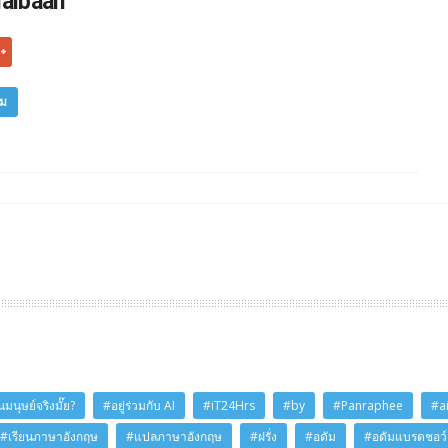
laibaan
ิม
มนุษย์จริงมั๊ย?
#อยู่ร่วมกับ AI
#iT24Hrs
#by
#Panraphee
#a
#เรียนภาษาอังกฤษ
#แปลภาษาอังกฤษ
#ฝรั่ง
#อดัม
#อดัมแบรดชอว์