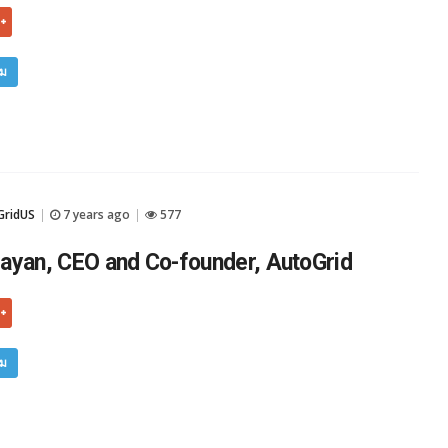
ิม
GridUS
7 years ago
577
|
|
ayan, CEO and Co-founder, AutoGrid
ิม