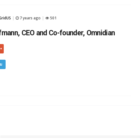
GridUS
7 years ago
501
|
|
fmann, CEO and Co-founder, Omnidian
ิม