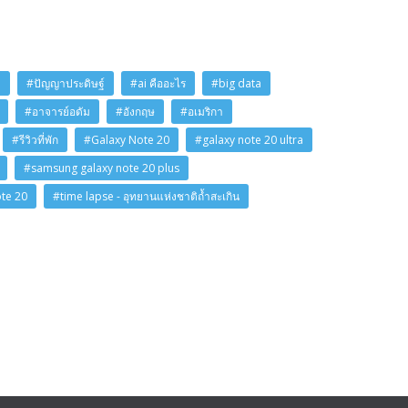
i
#ปัญญาประดิษฐ์
#ai คืออะไร
#big data
#อาจารย์อดัม
#อังกฤษ
#อเมริกา
#รีวิวที่พัก
#Galaxy Note 20
#galaxy note 20 ultra
#samsung galaxy note 20 plus
ote 20
#time lapse - อุทยานแห่งชาติถ้ำสะเกิน