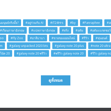
มนุษย์จริงมั๊ย?
#อยู่ร่วมกับ AI
#iT24Hrs
#by
#Panraphee
#a
#เรียนภาษาอังกฤษ
#แปลภาษาอังกฤษ
#ฝรั่ง
#อดัม
#อดัมแบรดชอว์
Zoo
#Fly Zoo
#อาลีบาบา
#ขายของออนไลน์
#รีวิว
#หุ่นยนต์
am
#galaxy unpacked 2020 bts
#galaxy note 20 plus
#note 20 ultra
โน้ต 20
#galaxy note 20 พรีวิว
#พรีวิว galaxy note 20
#รีวิว galaxy n
ดูทั้งหมด