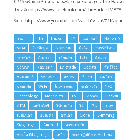
0246 หรือแจ้งชื่อ-สกุล ผ่านช่องทาง Fanpage : The Hacker
TV คลิก https://www.facebook.com/TheHackerTV ***
ที่มา : https://www.youtube.com/watch?v=zaVZ1KzqIuo
รายการ
The
Hacker
TV
แฮกเกอร์
NationTV
ระวัง
ล้วงข้อมูล
เจาะระบบ
มือถือ
สมาร์ทโฟน
โทรศัพท์
อันตราย
เตือนภัย
ไวรัส
มัลแวร์
ปริญญา
หอมเอนก
Evilgrade
Update
พันธุ์โจร
ซอฟต์แวร์
software
อัพเดท
Patch
ช่องโหว่
ปลอดภัย
Wi-Fi
ไม่เหมาะสม
ระมัดระวัง
NFC
Technology
Money PVC
PVC
Money
Hacksit
ATM
เทคโนโลยี
ใช้ร่วมกัน
ใช้
เงิน
copy
เปลี่ยนค่า
แปลงค่า
อ่านค่า
Clone
Skimming
Stagefright
Android
ความห่วงใย
ช่องโหว่Stagefright
เหยื่อ
ระบบปฏิบัติการ Android