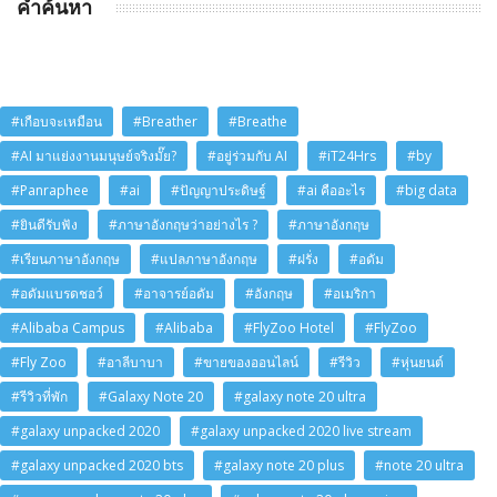
คำค้นหา
#เกือบจะเหมือน
#Breather
#Breathe
#AI มาแย่งงานมนุษย์จริงมั๊ย?
#อยู่ร่วมกับ AI
#iT24Hrs
#by
#Panraphee
#ai
#ปัญญาประดิษฐ์
#ai คืออะไร
#big data
#ยินดีรับฟัง
#ภาษาอังกฤษว่าอย่างไร ?
#ภาษาอังกฤษ
#เรียนภาษาอังกฤษ
#แปลภาษาอังกฤษ
#ฝรั่ง
#อดัม
#อดัมแบรดชอว์
#อาจารย์อดัม
#อังกฤษ
#อเมริกา
#Alibaba Campus
#Alibaba
#FlyZoo Hotel
#FlyZoo
#Fly Zoo
#อาลีบาบา
#ขายของออนไลน์
#รีวิว
#หุ่นยนต์
#รีวิวที่พัก
#Galaxy Note 20
#galaxy note 20 ultra
#galaxy unpacked 2020
#galaxy unpacked 2020 live stream
#galaxy unpacked 2020 bts
#galaxy note 20 plus
#note 20 ultra