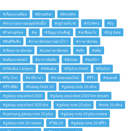
#เกือบจะเหมือน
#Breather
#Breathe
#AI มาแย่งงานมนุษย์จริงมั๊ย?
#อยู่ร่วมกับ AI
#iT24Hrs
#by
#Panraphee
#ai
#ปัญญาประดิษฐ์
#ai คืออะไร
#big data
#ยินดีรับฟัง
#ภาษาอังกฤษว่าอย่างไร ?
#ภาษาอังกฤษ
#เรียนภาษาอังกฤษ
#แปลภาษาอังกฤษ
#ฝรั่ง
#อดัม
#อดัมแบรดชอว์
#อาจารย์อดัม
#อังกฤษ
#อเมริกา
#Alibaba Campus
#Alibaba
#FlyZoo Hotel
#FlyZoo
#Fly Zoo
#อาลีบาบา
#ขายของออนไลน์
#รีวิว
#หุ่นยนต์
#รีวิวที่พัก
#Galaxy Note 20
#galaxy note 20 ultra
#galaxy unpacked 2020
#galaxy unpacked 2020 live stream
#galaxy unpacked 2020 bts
#galaxy note 20 plus
#note 20 ultra
#samsung galaxy note 20 plus
#galaxy note 20 plus review
#galaxy note 20 review
#โน้ต 20
#galaxy note 20 พรีวิว