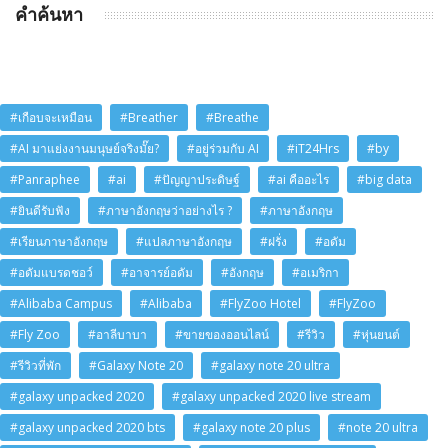
คำค้นหา
#เกือบจะเหมือน
#Breather
#Breathe
#AI มาแย่งงานมนุษย์จริงมั๊ย?
#อยู่ร่วมกับ AI
#iT24Hrs
#by
#Panraphee
#ai
#ปัญญาประดิษฐ์
#ai คืออะไร
#big data
#ยินดีรับฟัง
#ภาษาอังกฤษว่าอย่างไร ?
#ภาษาอังกฤษ
#เรียนภาษาอังกฤษ
#แปลภาษาอังกฤษ
#ฝรั่ง
#อดัม
#อดัมแบรดชอว์
#อาจารย์อดัม
#อังกฤษ
#อเมริกา
#Alibaba Campus
#Alibaba
#FlyZoo Hotel
#FlyZoo
#Fly Zoo
#อาลีบาบา
#ขายของออนไลน์
#รีวิว
#หุ่นยนต์
#รีวิวที่พัก
#Galaxy Note 20
#galaxy note 20 ultra
#galaxy unpacked 2020
#galaxy unpacked 2020 live stream
#galaxy unpacked 2020 bts
#galaxy note 20 plus
#note 20 ultra