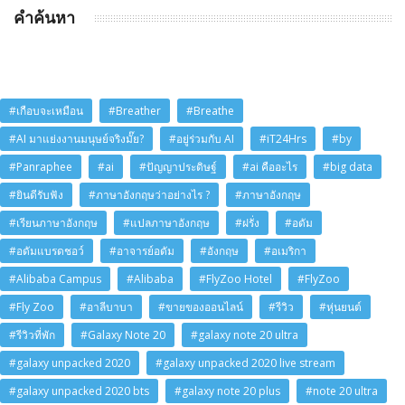
คำค้นหา
#เกือบจะเหมือน
#Breather
#Breathe
#AI มาแย่งงานมนุษย์จริงมั๊ย?
#อยู่ร่วมกับ AI
#iT24Hrs
#by
#Panraphee
#ai
#ปัญญาประดิษฐ์
#ai คืออะไร
#big data
#ยินดีรับฟัง
#ภาษาอังกฤษว่าอย่างไร ?
#ภาษาอังกฤษ
#เรียนภาษาอังกฤษ
#แปลภาษาอังกฤษ
#ฝรั่ง
#อดัม
#อดัมแบรดชอว์
#อาจารย์อดัม
#อังกฤษ
#อเมริกา
#Alibaba Campus
#Alibaba
#FlyZoo Hotel
#FlyZoo
#Fly Zoo
#อาลีบาบา
#ขายของออนไลน์
#รีวิว
#หุ่นยนต์
#รีวิวที่พัก
#Galaxy Note 20
#galaxy note 20 ultra
#galaxy unpacked 2020
#galaxy unpacked 2020 live stream
#galaxy unpacked 2020 bts
#galaxy note 20 plus
#note 20 ultra