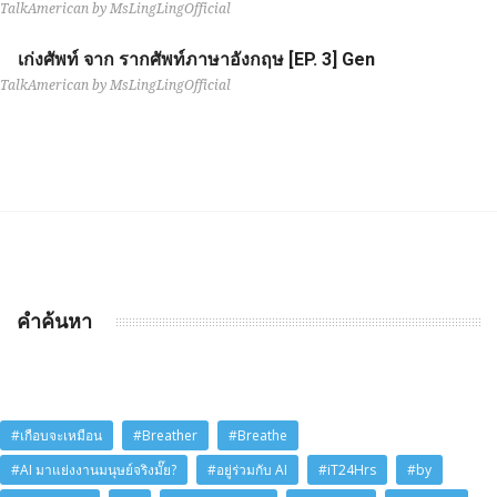
TalkAmerican by MsLingLingOfficial
เก่งศัพท์ จาก รากศัพท์ภาษาอังกฤษ [EP. 3] Gen
TalkAmerican by MsLingLingOfficial
คำค้นหา
#เกือบจะเหมือน
#Breather
#Breathe
#AI มาแย่งงานมนุษย์จริงมั๊ย?
#อยู่ร่วมกับ AI
#iT24Hrs
#by