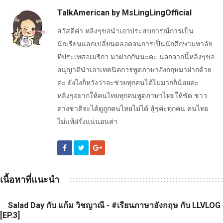
TalkAmerican by MsLingLingOfficial
สวัสดีค่า หลิงๆขอนำเอาประสบการณ์การเป็น
นักเรียนแลกเปลี่ยนตลอดจนการเป็นนักศีกษามหาลัย
ที่ประเทศอเมริกา มาฝากกันนะคะ นอกจากนี้หลิงๆขอ
อนุญาตินำเอาเทคนิคการพูดภาษาอังกฤษมาฝากด้วย
ค่ะ ยังไงก็หวังว่าจะช่วยทุกคนได้ไม่มากก็น้อยค่ะ
หลิงๆอยากให้คนไทยทุกคนพูดภาษาไทยให้ชัด ชาว
ต่างชาติจะได้ดูถูกคนไทยไม่ได้ สู้ๆค่ะทุกคน คนไทย
ไม่แพ้ฝรั่งแน่นอนค่า
เนื้อหาที่แนะนำ
Salad Day กับ แก้ม วิชญาณี - #เรียนภาษาอังกฤษ กับ LLVLOG
[EP.3]