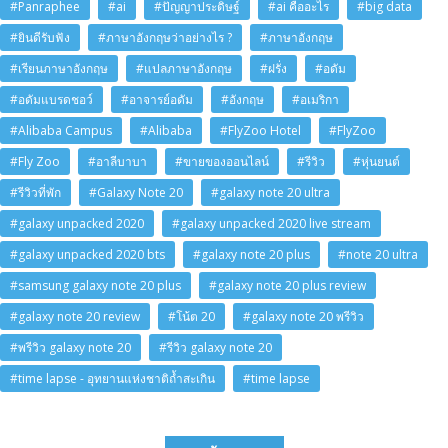
#Panraphee
#ai
#ปัญญาประดิษฐ์
#ai คืออะไร
#big data
#ยินดีรับฟัง
#ภาษาอังกฤษว่าอย่างไร ?
#ภาษาอังกฤษ
#เรียนภาษาอังกฤษ
#แปลภาษาอังกฤษ
#ฝรั่ง
#อดัม
#อดัมแบรดชอว์
#อาจารย์อดัม
#อังกฤษ
#อเมริกา
#Alibaba Campus
#Alibaba
#FlyZoo Hotel
#FlyZoo
#Fly Zoo
#อาลีบาบา
#ขายของออนไลน์
#รีวิว
#หุ่นยนต์
#รีวิวที่พัก
#Galaxy Note 20
#galaxy note 20 ultra
#galaxy unpacked 2020
#galaxy unpacked 2020 live stream
#galaxy unpacked 2020 bts
#galaxy note 20 plus
#note 20 ultra
#samsung galaxy note 20 plus
#galaxy note 20 plus review
#galaxy note 20 review
#โน้ต 20
#galaxy note 20 พรีวิว
#พรีวิว galaxy note 20
#รีวิว galaxy note 20
#time lapse - อุทยานแห่งชาติถ้ำสะเกิน
#time lapse