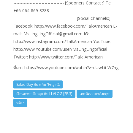
---------------------------------- [Spooners Contact :] Tel:
+66-064-869-3288 ----------------------------------------------
------------------------------------------ [Social Channels:]
Facebook: http://www.facebook.com/TalkAmerican E-
mail: MsLingLingOfficial@gmail.com IG:
http://www.instagram.com/TalkAmerican YouTube:
http://www.Youtube.com/user/MsLingLingofficial
Twitter: http://www.twitter.com/Talk_American
ที่มา : https://www.youtube.com/watch?v=uUwLii-W7ng
Salad Day กับ แก้ม วิชญาณี
เรียนภาษาอังกฤษ กับ LLVLOG [EP.3]
เทคนิคภาษาอังกฤษ
หลิงๆ