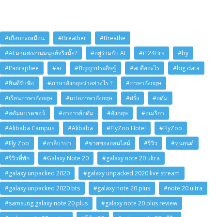
#เกือบจะเหมือน
#Breather
#Breathe
#AI มาแย่งงานมนุษย์จริงมั๊ย?
#อยู่ร่วมกับ AI
#iT24Hrs
#by
#Panraphee
#ai
#ปัญญาประดิษฐ์
#ai คืออะไร
#big data
#ยินดีรับฟัง
#ภาษาอังกฤษว่าอย่างไร ?
#ภาษาอังกฤษ
#เรียนภาษาอังกฤษ
#แปลภาษาอังกฤษ
#ฝรั่ง
#อดัม
#อดัมแบรดชอว์
#อาจารย์อดัม
#อังกฤษ
#อเมริกา
#Alibaba Campus
#Alibaba
#FlyZoo Hotel
#FlyZoo
#Fly Zoo
#อาลีบาบา
#ขายของออนไลน์
#รีวิว
#หุ่นยนต์
#รีวิวที่พัก
#Galaxy Note 20
#galaxy note 20 ultra
#galaxy unpacked 2020
#galaxy unpacked 2020 live stream
#galaxy unpacked 2020 bts
#galaxy note 20 plus
#note 20 ultra
#samsung galaxy note 20 plus
#galaxy note 20 plus review