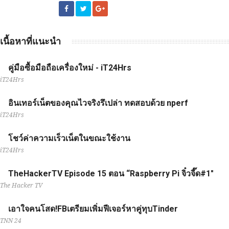
เนื้อหาที่แนะนำ
คู่มือซื้อมือถือเครื่องใหม่ - iT24Hrs
iT24Hrs
อินเทอร์เน็ตของคุณไวจริงรึเปล่า ทดสอบด้วย nperf
iT24Hrs
โชว์ค่าความเร็วเน็ตในขณะใช้งาน
iT24Hrs
TheHackerTV Episode 15 ตอน “Raspberry Pi จิ๋วจี๊ด#1"
The Hacker TV
เอาใจคนโสด!FBเตรียมเพิ่มฟีเจอร์หาคู่ทุบTinder
TNN 24