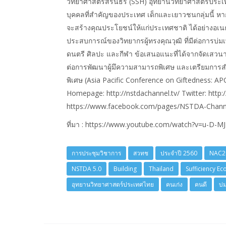
วิทยาศาสตร์สิรินธร (SSH) อุทยานวิทยาศาสตร์ประ
บุคคลที่สำคัญของประเทศ เด็กและเยาวชนกลุ่มนี้ หากได้
จะสร้างคุณประโยชน์ให้แก่ประเทศชาติ ได้อย่างอเนกอ
ประสบการณ์ของวิทยากรผู้ทรงคุณวุฒิ ที่มีต่อการบ
ดนตรี ศิลปะ และกีฬา ข้อเสนอแนะที่ได้จากจัดเส
ต่อการพัฒนาผู้มึความสามารถพิเศษ และเตรียมการส
พิเศษ (Asia Pacific Conference on Giftedness: A
Homepage: http://nstdachannel.tv/ Twitter: http
https://www.facebook.com/pages/NSTDA-Chann
ที่มา : https://www.youtube.com/watch?v=u-D-
การประชุมวิชาการ
สวทช
ประจำปี 2560
NAC2
NSTDA 5.0
Building
Thailand
Sufficiency E
อุทยานวิทยาศาสตร์ประเทศไทย
คนเก่ง
คนดี
บ่