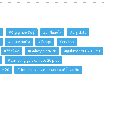
i
#ปัญญาประดิษฐ์
#ai คืออะไร
#big data
#อาจารย์อดัม
#อังกฤษ
#อเมริกา
#รีวิวที่พัก
#Galaxy Note 20
#galaxy note 20 ultra
#samsung galaxy note 20 plus
ote 20
#time lapse - อุทยานแห่งชาติถ้ำสะเกิน