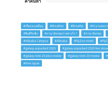
คำค้นหา
#เกือบจะเหมือน
#Breather
#Breathe
#AI มาแย่งงาน
#ยินดีรับฟัง
#ภาษาอังกฤษว่าอย่างไร ?
#ภาษาอังกฤษ
#Alibaba Campus
#Alibaba
#FlyZoo Hotel
#Fly
#galaxy unpacked 2020
#galaxy unpacked 2020 live stre
#galaxy note 20 plus review
#galaxy note 20 review
#
#time lapse