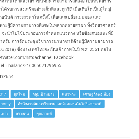
เทศไทย เด็กและเยาวชนที่มีความสามารถพิเศษ เป็นทรัพยากร
รับการส่งเสริมอย่างเต็มที่และถูกวิธี เมื่อเติบโตเป็นผู้ใหญ่
นันต์ การเสวนาในครั้งนี้ เพื่อแลกเปลี่ยนมุมมอง และ
่มเพาะผู้มีความสามารถพิเศษในหลากหลายสาขา ทั้งวิทยาศาสตร์
วนา จะนำไปใช้ประกอบการกำหนดแนวทาง หรือข้อเสนอแนะที่มี
ำหรับ การจัดประชุมวิชาการนานาชาติด้านผู้มีความสามารถ
PCG2018) ซึ่งประเทศไทยจะเป็นเจ้าภาพในปี พ.ศ. 2561 ต่อไป
://twitter.com/nstdachannel Facebook:
el-Thailand/216005071796955
MJDZb54
017
ยุคใหม่
กลุ่มเป้าหมาย
แนวทาง
เศรษฐกิจพอเพียง
conomy
สำนักงานพัฒนาวิทยาศาสตร์และเทคโนโลยีแห่งชาติ
มเพาะ
สร้างคน
คุณภาพดี