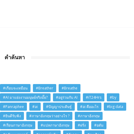
คำค้นหา
#เกือบจะเหมือน
#Breather
#Breathe
#AI มาแย่งงานมนุษย์จริงมั๊ย?
#อยู่ร่วมกับ AI
#iT24Hrs
#by
#Panraphee
#ai
#ปัญญาประดิษฐ์
#ai คืออะไร
#big data
#ยินดีรับฟัง
#ภาษาอังกฤษว่าอย่างไร ?
#ภาษาอังกฤษ
#เรียนภาษาอังกฤษ
#แปลภาษาอังกฤษ
#ฝรั่ง
#อดัม