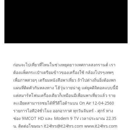
ก่อนจะไปเที่ยวที่ไหนในช่วงหยุดยาวเทศกาลสงกรานต์ เรา
ต้องแพ็คกระเป๋าเตรียมข้าวของเครื่องใช้ กล้องโปรๆเทพๆ
เพื่อภาพสวยๆ เตรียมหนังสือพาเที่ยว ถ้าไปต่างถิ่นยิ่งต้องพก
แผนที่ติดตัวกันหลงทาง โฮ้วุ่นวายน่าดู แต่ยุคดิจิตอลแบบนี้มี
แค่สมาร์ทโฟนเครื่องเดียวก็เหมือนมีเพื่อนพาเที่ยวแล้ว ราย
ละเอียดสามารถชมได้ที่วีดีโอด้านบน On Air 12-04-2560
รายการไอที24ชั่วโมง ออกอากาศ ทุกวันจันทร์ - ศุกร์ ทาง
ช่อง 9MCOT HD และ Modern 9 TV เวลาประมาณ 22.35
น. ติดต่อโฆษณา it24hrs@it24hrs.com www.it24hrs.com