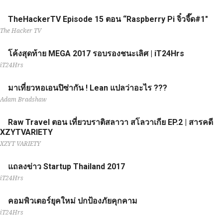
TheHackerTV Episode 15 ตอน “Raspberry Pi จิ๋วจี๊ด#1"
The Hacker TV
โค้งสุดท้าย MEGA 2017 รอบรองชนะเลิศ | iT24Hrs
iT24Hrs
มาเที่ยวหอเอนปิซ่ากัน ! Lean แปลว่าอะไร ???
Adam Bradshaw
Raw Travel ตอน เที่ยวบราติสลาวา สโลวาเกีย EP.2 | สารคดี
XZYTVARIETY
XZYT VARIETY
แถลงข่าว Startup Thailand 2017
iT24Hrs
คอมพิวเตอร์ยุคใหม่ ปกป้องภัยคุกคาม
iT24Hrs