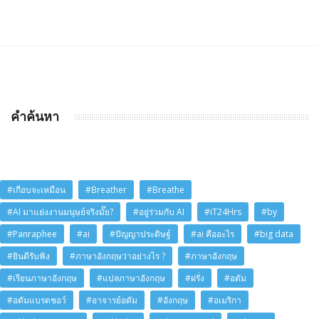
คำค้นหา
#เกือบจะเหมือน
#Breather
#Breathe
#AI มาแย่งงานมนุษย์จริงมั๊ย?
#อยู่ร่วมกับ AI
#iT24Hrs
#by
#Panraphee
#ai
#ปัญญาประดิษฐ์
#ai คืออะไร
#big data
#ยินดีรับฟัง
#ภาษาอังกฤษว่าอย่างไร ?
#ภาษาอังกฤษ
#เรียนภาษาอังกฤษ
#แปลภาษาอังกฤษ
#ฝรั่ง
#อดัม
#อดัมแบรดชอว์
#อาจารย์อดัม
#อังกฤษ
#อเมริกา