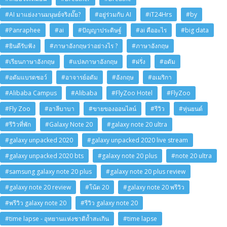
#AI มาแย่งงานมนุษย์จริงมั๊ย?
#อยู่ร่วมกับ AI
#iT24Hrs
#by
#Panraphee
#ai
#ปัญญาประดิษฐ์
#ai คืออะไร
#big data
#ยินดีรับฟัง
#ภาษาอังกฤษว่าอย่างไร ?
#ภาษาอังกฤษ
#เรียนภาษาอังกฤษ
#แปลภาษาอังกฤษ
#ฝรั่ง
#อดัม
#อดัมแบรดชอว์
#อาจารย์อดัม
#อังกฤษ
#อเมริกา
#Alibaba Campus
#Alibaba
#FlyZoo Hotel
#FlyZoo
#Fly Zoo
#อาลีบาบา
#ขายของออนไลน์
#รีวิว
#หุ่นยนต์
#รีวิวที่พัก
#Galaxy Note 20
#galaxy note 20 ultra
#galaxy unpacked 2020
#galaxy unpacked 2020 live stream
#galaxy unpacked 2020 bts
#galaxy note 20 plus
#note 20 ultra
#samsung galaxy note 20 plus
#galaxy note 20 plus review
#galaxy note 20 review
#โน้ต 20
#galaxy note 20 พรีวิว
#พรีวิว galaxy note 20
#รีวิว galaxy note 20
#time lapse - อุทยานแห่งชาติถ้ำสะเกิน
#time lapse