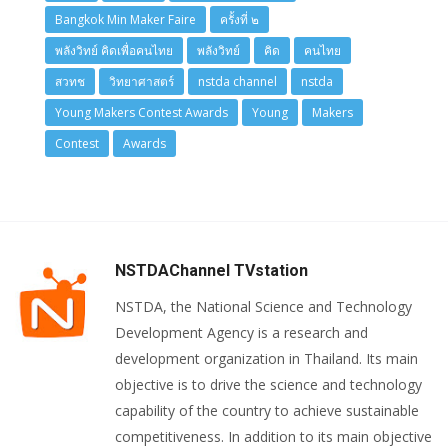
Bangkok Min Maker Faire
ครั้งที่ ๒
พลังวิทย์ คิดเพื่อคนไทย
พลังวิทย์
คิด
คนไทย
สวทช
วิทยาศาสตร์
nstda channel
nstda
Young Makers Contest Awards
Young
Makers
Contest
Awards
NSTDAChannel TVstation
NSTDA, the National Science and Technology
Development Agency is a research and
development organization in Thailand. Its main
objective is to drive the science and technology
capability of the country to achieve sustainable
competitiveness. In addition to its main objective