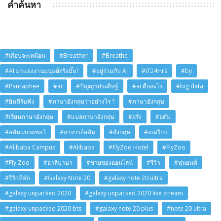
คำค้นหา
#เกือบจะเหมือน
#Breather
#Breathe
#AI มาแย่งงานมนุษย์จริงมั๊ย?
#อยู่ร่วมกับ AI
#iT24Hrs
#by
#Panraphee
#ai
#ปัญญาประดิษฐ์
#ai คืออะไร
#big data
#ยินดีรับฟัง
#ภาษาอังกฤษว่าอย่างไร ?
#ภาษาอังกฤษ
#เรียนภาษาอังกฤษ
#แปลภาษาอังกฤษ
#ฝรั่ง
#อดัม
#อดัมแบรดชอว์
#อาจารย์อดัม
#อังกฤษ
#อเมริกา
#Alibaba Campus
#Alibaba
#FlyZoo Hotel
#FlyZoo
#Fly Zoo
#อาลีบาบา
#ขายของออนไลน์
#รีวิว
#หุ่นยนต์
#รีวิวที่พัก
#Galaxy Note 20
#galaxy note 20 ultra
#galaxy unpacked 2020
#galaxy unpacked 2020 live stream
#galaxy unpacked 2020 bts
#galaxy note 20 plus
#note 20 ultra