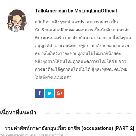
TalkAmerican by MsLingLingOfficial
สวัสดีค่า หลิงๆขอนำเอาประสบการณ์การเป็น
นักเรียนแลกเปลี่ยนตลอดจนการเป็นนักศีกษามหาลัย
ที่ประเทศอเมริกา มาฝากกันนะคะ นอกจากนี้หลิงๆขอ
อนุญาตินำเอาเทคนิคการพูดภาษาอังกฤษมาฝากด้วย
ค่ะ ยังไงก็หวังว่าจะช่วยทุกคนได้ไม่มากก็น้อยค่ะ
หลิงๆอยากให้คนไทยทุกคนพูดภาษาไทยให้ชัด ชาว
ต่างชาติจะได้ดูถูกคนไทยไม่ได้ สู้ๆค่ะทุกคน คนไทย
ไม่แพ้ฝรั่งแน่นอนค่า
เนื้อหาที่แนะนำ
รวมคำศัพท์ภาษาอังกฤษเกี่ยว อาชีพ (occupations) [PART 2]
TalkAmerican by MsLingLingOfficial