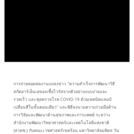
การถ่ายทอดสดงานแถลงข่าว "ความสำเร็จการพัฒนาวิธี
สกัดอาร์เอ็นเอของเชื้อไวรัสจากตัวอย่างแบบง่ายและ
รวดเร็ว และชุดตรวจโรค COVID-19 ด้วยเทคนิคแลมป์
เปลี่ยนสีในขั้นตอนเดียว" และพิธีลงนามความร่วมมือด้าน
การวิจัยและพัฒนาด้านสุขภาพและการแพทย์ ระหว่าง
สำนักงานพัฒนาวิทยาศาสตร์และเทคโนโลยีแห่งชาติ
(สวทช.) กับคณะเวชศาสตร์เขตร้อน มหาวิทยาลัยมหิดล วัน