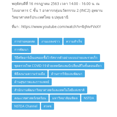
พฤหัสบดีที่ 16 กรกฎาคม 2563 เวลา 14.00 - 16.00 น. ณ
โถงอาคาร C ชั้น 1 อาคารกลุ่มนวัตกรรม 2 (INC2) อุทยาน
วิทยาศาสตร์ประเทศไทย จ.ปทุมธานี
ที่มา : https://www.youtube.com/watch?v=lbJhivFVxXY
การถ่ายทอดสด
งานแถลงข่าว
ความสำเร็จ
การพัฒนา
วิธีสกัดอาร์เอ็นเอของเชื้อไวรัสจากตัวอย่างแบบง่ายและรวดเร็ว
ชุดตรวจโรค COVID-19 ด้วยเทคนิคแลมป์เปลี่ยนสีในขั้นตอนเดียว
พิธีลงนามความร่วมมือ
ด้านการวิจัยและพัฒนา
ด้านสุขภาพและการแพทย์
สำนักงานพัฒนาวิทยาศาสตร์และเทคโนโลยีแห่งชาติ
คณะเวชศาสตร์เขตร้อน
มหาวิทยาลัยมหิดล
NSTDA
NSTDA Channel
สวทช