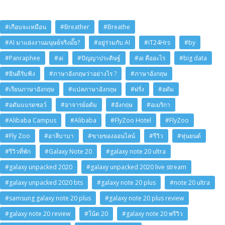
#เกือบจะเหมือน
#Breather
#Breathe
#AI มาแย่งงานมนุษย์จริงมั๊ย?
#อยู่ร่วมกับ AI
#iT24Hrs
#by
#Panraphee
#ai
#ปัญญาประดิษฐ์
#ai คืออะไร
#big data
#ยินดีรับฟัง
#ภาษาอังกฤษว่าอย่างไร ?
#ภาษาอังกฤษ
#เรียนภาษาอังกฤษ
#แปลภาษาอังกฤษ
#ฝรั่ง
#อดัม
#อดัมแบรดชอว์
#อาจารย์อดัม
#อังกฤษ
#อเมริกา
#Alibaba Campus
#Alibaba
#FlyZoo Hotel
#FlyZoo
#Fly Zoo
#อาลีบาบา
#ขายของออนไลน์
#รีวิว
#หุ่นยนต์
#รีวิวที่พัก
#Galaxy Note 20
#galaxy note 20 ultra
#galaxy unpacked 2020
#galaxy unpacked 2020 live stream
#galaxy unpacked 2020 bts
#galaxy note 20 plus
#note 20 ultra
#samsung galaxy note 20 plus
#galaxy note 20 plus review
#galaxy note 20 review
#โน้ต 20
#galaxy note 20 พรีวิว