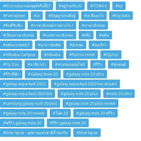
#AI มาแย่งงานมนุษย์จริงมั๊ย?
#อยู่ร่วมกับ AI
#iT24Hrs
#by
#Panraphee
#ai
#ปัญญาประดิษฐ์
#ai คืออะไร
#big data
#ยินดีรับฟัง
#ภาษาอังกฤษว่าอย่างไร ?
#ภาษาอังกฤษ
#เรียนภาษาอังกฤษ
#แปลภาษาอังกฤษ
#ฝรั่ง
#อดัม
#อดัมแบรดชอว์
#อาจารย์อดัม
#อังกฤษ
#อเมริกา
#Alibaba Campus
#Alibaba
#FlyZoo Hotel
#FlyZoo
#Fly Zoo
#อาลีบาบา
#ขายของออนไลน์
#รีวิว
#หุ่นยนต์
#รีวิวที่พัก
#Galaxy Note 20
#galaxy note 20 ultra
#galaxy unpacked 2020
#galaxy unpacked 2020 live stream
#galaxy unpacked 2020 bts
#galaxy note 20 plus
#note 20 ultra
#samsung galaxy note 20 plus
#galaxy note 20 plus review
#galaxy note 20 review
#โน้ต 20
#galaxy note 20 พรีวิว
#พรีวิว galaxy note 20
#รีวิว galaxy note 20
#time lapse - อุทยานแห่งชาติถ้ำสะเกิน
#time lapse