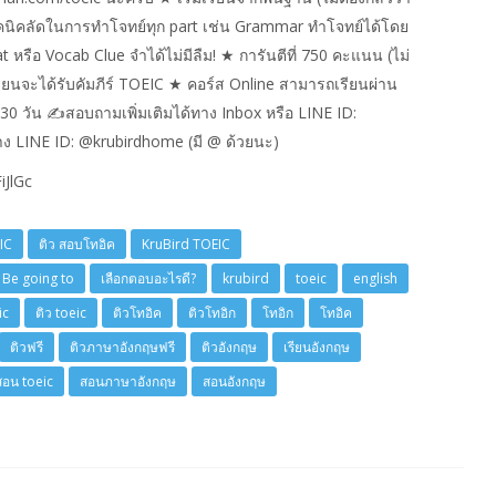
ีเทคนิคลัดในการทำโจทย์ทุก part เช่น Grammar ทำโจทย์ได้โดย
 หรือ Vocab Clue จำได้ไม่มีลืม! ★ การันตีที่ 750 คะแนน (ไม่
รียนจะได้รับคัมภีร์ TOEIC ★ คอร์ส Online สามารถเรียนผ่าน
น 30 วัน ✍สอบถามเพิ่มเติมได้ทาง Inbox หรือ LINE ID:
ง LINE ID: @krubirdhome (มี @ ด้วยนะ) ‪
iJlGc
IC
ติว สอบโทอิค
KruBird TOEIC
s Be going to
เลือกตอบอะไรดี?
krubird
toeic
english
ic
ติว toeic
ติวโทอิค
ติวโทอิก
โทอิก
โทอิค
ติวฟรี
ติวภาษาอังกฤษฟรี
ติวอังกฤษ
เรียนอังกฤษ
สอน toeic
สอนภาษาอังกฤษ
สอนอังกฤษ