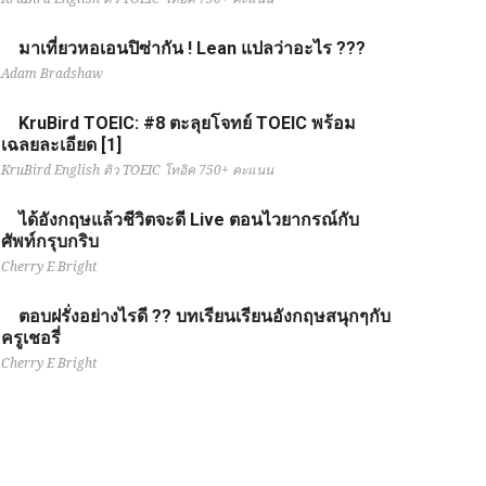
มาเที่ยวหอเอนปิซ่ากัน ! Lean แปลว่าอะไร ???
Adam Bradshaw
KruBird TOEIC: #8 ตะลุยโจทย์ TOEIC พร้อม
เฉลยละเอียด [1]
KruBird English ติว TOEIC โทอิค 750+ คะแนน
ได้อังกฤษแล้วชีวิตจะดี Live ตอนไวยากรณ์กับ
ศัพท์กรุบกริบ
Cherry E Bright
ตอบฝรั่งอย่างไรดี ?? บทเรียนเรียนอังกฤษสนุกๆกับ
ครูเชอรี่
Cherry E Bright