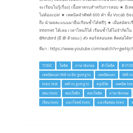
จะเรียนไม่รู้เรื่อง) เนื้อหาครบสำหรับการสอบ ★ ม
ไม่ต้องแปล! ★ เทคนิคจำศัพท์ 600 คำ ทั้ง Vocab Beat
ถึง นำผลคะแนนมายื่นเรียนซ้ำได้ฟรี!) ★ เมื่อสมัครเ
Internet ได้เลย เวลาไหนก็ได้ เรียนซ้ำได้ไม่จำกัดใ
@krubird (มี @ ด้วยนะ) ✍ คอร์สสอนสด ติดต่อได้ทา
ที่มา : https://www.youtube.com/watch?v=gwNjcF
TOEIC
โทอิค
ภาษาอังกฤษ
ติวโทอิค
ติวTOE
เทคนิคแยก Will vs Be going to
เทคนิคแยก
Will v
toeic test
will vs going to
ครูเบิร์ด
เทคนิค toe
สอบ toeic
สอบโทอิก
สอบโทอิค
ภาษาอังกฤษ
เรียน toeic
แนวโจทย์ toeic
แนวข้อสอบ toeic