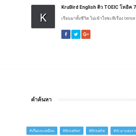
KruBird English ติว TOEIC โทอิค
K
เรียนมาทั้งชีวิต ไม่เข้าใจซะทีเรื่อง tense
คำค้นหา
#เกือบจะเหมือน
#Breather
#Breathe
#AI มาแย่งงาน