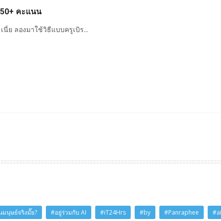
 750+ คะแนน
 เนี่ย ลองมาใช้วิธีแบบครูเบิร...
มนุษย์จริงมั๊ย?
#อยู่ร่วมกับ AI
#iT24Hrs
#by
#Panraphee
#a