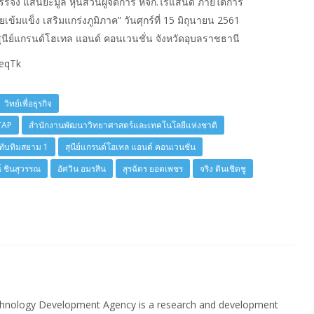
ณบรรจง แสนยะมูล หุ้นส่วนผู้จัดการ หจก.ไร่แสนดี ภายใต้การ
ัยเข้มแข็ง เสริมแกร่งภูมิภาค” วันศุกร์ที่ 15 มิถุนายน 2561
ุนีย์แกรนด์โฮเทล แอนด์ คอนเวนชั่น จังหวัดอุบลราชธานี
oeqTk
วิทย์เพื่อธุรกิจ
TAP
สำนักงานพัฒนาวิทยาศาสตร์และเทคโนโลยีแห่งชาติ
ทับทิมสยาม 1
สุนีย์แกรนด์โฮเทล แอนด์ คอนเวนชั่น
์ ชินสุวรรณ
อัศวิน อมรสิน
สุรฉัตร ยอดเพชร
จริง ดินเชิดชู
chnology Development Agency is a research and development