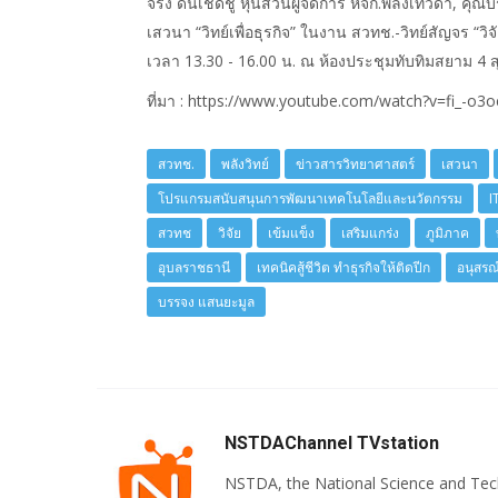
จริง ดินเชิดชู หุ้นส่วนผู้จัดการ หจก.พลังเทวดา, คุ
เสวนา “วิทย์เพื่อธุรกิจ” ในงาน สวทช.-วิทย์สัญจร “วิจ
เวลา 13.30 - 16.00 น. ณ ห้องประชุมทับทิมสยาม 4 ส
ที่มา : https://www.youtube.com/watch?v=fi_-o3
สวทช.
พลังวิทย์
ข่าวสารวิทยาศาสตร์
เสวนา
โปรแกรมสนับสนุนการพัฒนาเทคโนโลยีและนวัตกรรม
I
สวทช
วิจัย
เข้มแข็ง
เสริมแกร่ง
ภูมิภาค
อุบลราชธานี
เทคนิคสู้ชีวิต ทำธุรกิจให้ติดปีก
อนุสรณ
บรรจง แสนยะมูล
NSTDAChannel TVstation
NSTDA, the National Science and Te