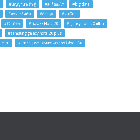
i
#ปัญญาประดิษฐ์
#ai คืออะไร
#big data
#อาจารย์อดัม
#อังกฤษ
#อเมริกา
#รีวิวที่พัก
#Galaxy Note 20
#galaxy note 20 ultra
#samsung galaxy note 20 plus
ote 20
#time lapse - อุทยานแห่งชาติถ้ำสะเกิน