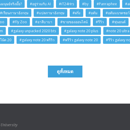
มนุษย์จริงมั๊ย?
#อยู่ร่วมกับ AI
#iT24Hrs
#by
#Panraphee
#a
#เรียนภาษาอังกฤษ
#แปลภาษาอังกฤษ
#ฝรั่ง
#อดัม
#อดัมแบรดชอว์
Zoo
#Fly Zoo
#อาลีบาบา
#ขายของออนไลน์
#รีวิว
#หุ่นยนต์
am
#galaxy unpacked 2020 bts
#galaxy note 20 plus
#note 20 ultra
โน้ต 20
#galaxy note 20 พรีวิว
#พรีวิว galaxy note 20
#รีวิว galaxy n
ดูทั้งหมด
 University