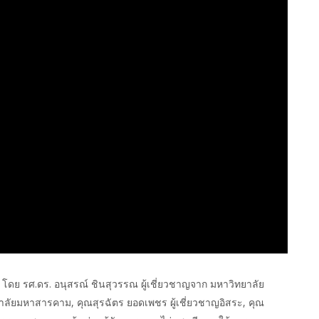
ก" โดย รศ.ดร. อนุสรณ์ ชินสุวรรณ ผู้เชี่ยวชาญจาก มหาวิทยาลัย
ยาลัยมหาสารคาม, คุณสุรฉัตร ยอดเพชร ผู้เชี่ยวชาญอิสระ, คุณ