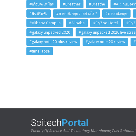
#เกือบจะเหมือน
#Breather
#Breathe
#AI มาแย่งงาน
#ยินดีรับฟัง
#ภาษาอังกฤษว่าอย่างไร ?
#ภาษาอังกฤษ
#Alibaba Campus
#Alibaba
#FlyZoo Hotel
#Fly
#galaxy unpacked 2020
#galaxy unpacked 2020 live stre
#galaxy note 20 plus review
#galaxy note 20 review
#
#time lapse
Scitech
Portal
Faculty Of Science And Technology Kamphaeng Phet Rajabhat