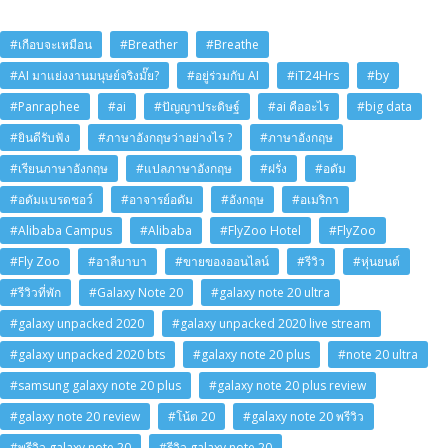
#เกือบจะเหมือน
#Breather
#Breathe
#AI มาแย่งงานมนุษย์จริงมั๊ย?
#อยู่ร่วมกับ AI
#iT24Hrs
#by
#Panraphee
#ai
#ปัญญาประดิษฐ์
#ai คืออะไร
#big data
#ยินดีรับฟัง
#ภาษาอังกฤษว่าอย่างไร ?
#ภาษาอังกฤษ
#เรียนภาษาอังกฤษ
#แปลภาษาอังกฤษ
#ฝรั่ง
#อดัม
#อดัมแบรดชอว์
#อาจารย์อดัม
#อังกฤษ
#อเมริกา
#Alibaba Campus
#Alibaba
#FlyZoo Hotel
#FlyZoo
#Fly Zoo
#อาลีบาบา
#ขายของออนไลน์
#รีวิว
#หุ่นยนต์
#รีวิวที่พัก
#Galaxy Note 20
#galaxy note 20 ultra
#galaxy unpacked 2020
#galaxy unpacked 2020 live stream
#galaxy unpacked 2020 bts
#galaxy note 20 plus
#note 20 ultra
#samsung galaxy note 20 plus
#galaxy note 20 plus review
#galaxy note 20 review
#โน้ต 20
#galaxy note 20 พรีวิว
#พรีวิว galaxy note 20
#รีวิว galaxy note 20