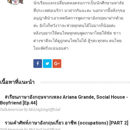
นักเรียนแลกเปลี่ยนตลอดจนการเป็นนักศีกษามหาลัย
ที่ประเทศอเมริกา มาฝากกันนะคะ นอกจากนี้หลิงๆขอ
อนุญาตินำเอาเทคนิคการพูดภาษาอังกฤษมาฝากด้วย
ค่ะ ยังไงก็หวังว่าจะช่วยทุกคนได้ไม่มากก็น้อยค่ะ
หลิงๆอยากให้คนไทยทุกคนพูดภาษาไทยให้ชัด ชาว
ต่างชาติจะได้ดูถูกคนไทยไม่ได้ สู้ๆค่ะทุกคน คนไทย
ไม่แพ้ฝรั่งแน่นอนค่า
เนื้อหาที่แนะนำ
#เรียนภาษาอังกฤษจากเพลง Ariana Grande, Social House -
Boyfriend [Ep.44]
TalkAmerican by MsLingLingOfficial
รวมคำศัพท์ภาษาอังกฤษเกี่ยว อาชีพ (occupations) [PART 2]
TalkAmerican by MsLingLingOfficial