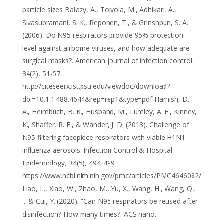
particle sizes Bałazy, A., Toivola, M., Adhikari, A.,
Sivasubramani, S. K., Reponen, T., & Grinshpun, S. A.
(2006). Do N95 respirators provide 95% protection
level against airborne viruses, and how adequate are
surgical masks?. American journal of infection control,
34(2), 51-57.
http://citeseerx.ist.psu.edu/viewdoc/download?
doi=10.1.1.488.4644&rep=rep1&type=pdf Harnish, D.
A., Heimbuch, B. K., Husband, M., Lumley, A. E., Kinney,
K., Shaffer, R. E., & Wander, J. D. (2013). Challenge of
N95 filtering facepiece respirators with viable H1N1
influenza aerosols. Infection Control & Hospital
Epidemiology, 34(5), 494-499.
https://www.ncbi.nlm.nih.gov/pmc/articles/PMC4646082/
Liao, L., Xiao, W., Zhao, M., Yu, X., Wang, H., Wang, Q.,
... & Cui, Y. (2020). "Can N95 respirators be reused after
disinfection? How many times?. ACS nano.