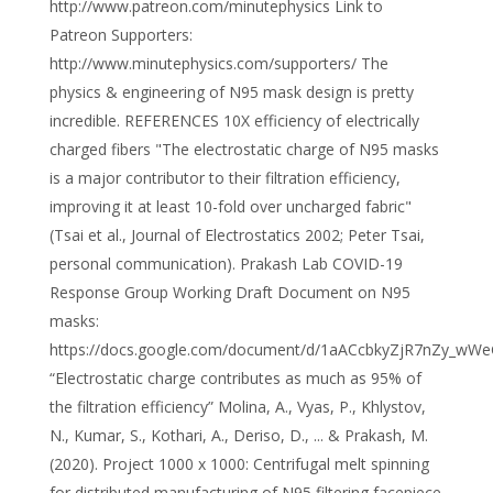
http://www.patreon.com/minutephysics Link to
Patreon Supporters:
http://www.minutephysics.com/supporters/ The
physics & engineering of N95 mask design is pretty
incredible. REFERENCES 10X efficiency of electrically
charged fibers "The electrostatic charge of N95 masks
is a major contributor to their filtration efficiency,
improving it at least 10-fold over uncharged fabric"
(Tsai et al., Journal of Electrostatics 2002; Peter Tsai,
personal communication). Prakash Lab COVID-19
Response Group Working Draft Document on N95
masks:
https://docs.google.com/document/d/1aACcbkyZjR7nZy_wW
“Electrostatic charge contributes as much as 95% of
the filtration efficiency” Molina, A., Vyas, P., Khlystov,
N., Kumar, S., Kothari, A., Deriso, D., ... & Prakash, M.
(2020). Project 1000 x 1000: Centrifugal melt spinning
for distributed manufacturing of N95 filtering facepiece