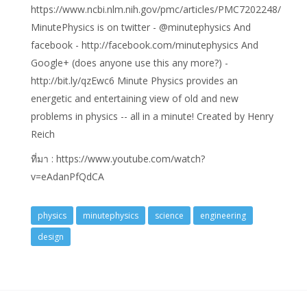
https://www.ncbi.nlm.nih.gov/pmc/articles/PMC7202248/
MinutePhysics is on twitter - @minutephysics And
facebook - http://facebook.com/minutephysics And
Google+ (does anyone use this any more?) -
http://bit.ly/qzEwc6 Minute Physics provides an
energetic and entertaining view of old and new
problems in physics -- all in a minute! Created by Henry
Reich
ที่มา : https://www.youtube.com/watch?
v=eAdanPfQdCA
physics
minutephysics
science
engineering
design