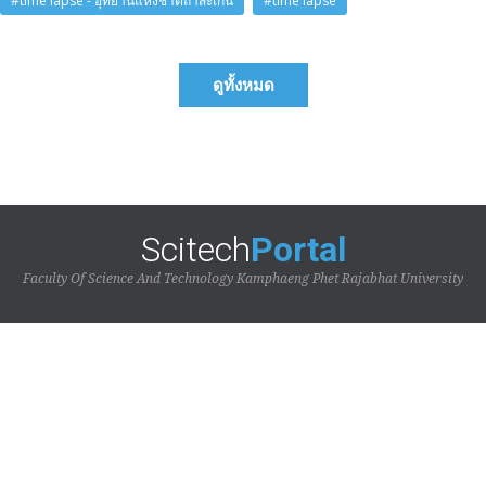
#time lapse - อุทยานแห่งชาติถ้ำสะเกิน
#time lapse
ดูทั้งหมด
Scitech
Portal
Faculty Of Science And Technology Kamphaeng Phet Rajabhat University