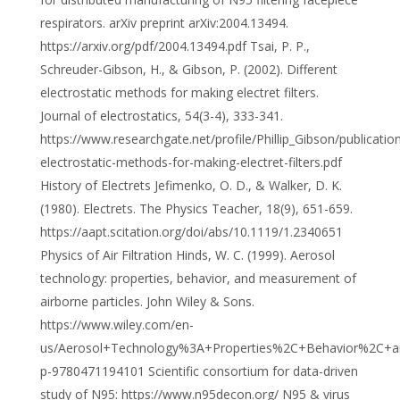
respirators. arXiv preprint arXiv:2004.13494.
https://arxiv.org/pdf/2004.13494.pdf Tsai, P. P.,
Schreuder-Gibson, H., & Gibson, P. (2002). Different
electrostatic methods for making electret filters.
Journal of electrostatics, 54(3-4), 333-341.
https://www.researchgate.net/profile/Phillip_Gibson/publicat
electrostatic-methods-for-making-electret-filters.pdf
History of Electrets Jefimenko, O. D., & Walker, D. K.
(1980). Electrets. The Physics Teacher, 18(9), 651-659.
https://aapt.scitation.org/doi/abs/10.1119/1.2340651
Physics of Air Filtration Hinds, W. C. (1999). Aerosol
technology: properties, behavior, and measurement of
airborne particles. John Wiley & Sons.
https://www.wiley.com/en-
us/Aerosol+Technology%3A+Properties%2C+Behavior%2C+an
p-9780471194101 Scientific consortium for data-driven
study of N95: https://www.n95decon.org/ N95 & virus