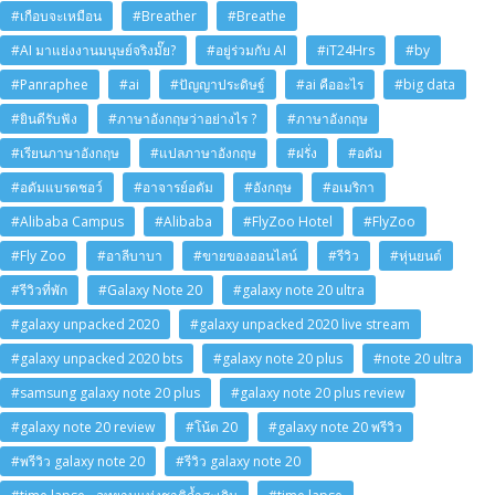
#เกือบจะเหมือน
#Breather
#Breathe
#AI มาแย่งงานมนุษย์จริงมั๊ย?
#อยู่ร่วมกับ AI
#iT24Hrs
#by
#Panraphee
#ai
#ปัญญาประดิษฐ์
#ai คืออะไร
#big data
#ยินดีรับฟัง
#ภาษาอังกฤษว่าอย่างไร ?
#ภาษาอังกฤษ
#เรียนภาษาอังกฤษ
#แปลภาษาอังกฤษ
#ฝรั่ง
#อดัม
#อดัมแบรดชอว์
#อาจารย์อดัม
#อังกฤษ
#อเมริกา
#Alibaba Campus
#Alibaba
#FlyZoo Hotel
#FlyZoo
#Fly Zoo
#อาลีบาบา
#ขายของออนไลน์
#รีวิว
#หุ่นยนต์
#รีวิวที่พัก
#Galaxy Note 20
#galaxy note 20 ultra
#galaxy unpacked 2020
#galaxy unpacked 2020 live stream
#galaxy unpacked 2020 bts
#galaxy note 20 plus
#note 20 ultra
#samsung galaxy note 20 plus
#galaxy note 20 plus review
#galaxy note 20 review
#โน้ต 20
#galaxy note 20 พรีวิว
#พรีวิว galaxy note 20
#รีวิว galaxy note 20