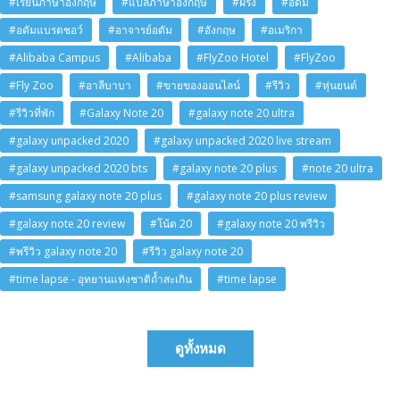
#เรียนภาษาอังกฤษ
#แปลภาษาอังกฤษ
#ฝรั่ง
#อดัม
#อดัมแบรดชอว์
#อาจารย์อดัม
#อังกฤษ
#อเมริกา
#Alibaba Campus
#Alibaba
#FlyZoo Hotel
#FlyZoo
#Fly Zoo
#อาลีบาบา
#ขายของออนไลน์
#รีวิว
#หุ่นยนต์
#รีวิวที่พัก
#Galaxy Note 20
#galaxy note 20 ultra
#galaxy unpacked 2020
#galaxy unpacked 2020 live stream
#galaxy unpacked 2020 bts
#galaxy note 20 plus
#note 20 ultra
#samsung galaxy note 20 plus
#galaxy note 20 plus review
#galaxy note 20 review
#โน้ต 20
#galaxy note 20 พรีวิว
#พรีวิว galaxy note 20
#รีวิว galaxy note 20
#time lapse - อุทยานแห่งชาติถ้ำสะเกิน
#time lapse
ดูทั้งหมด