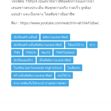
โทรทัศน์ TNN24 เป็นสถานีข่าวที่ถือหลักการของการนำ
เสนอข่าวตรงประเด็น ทันทุกความจริง รวดเร็ว ถูกต้อง
แม่นยำ และเป็นกลาง โดยทีมข่าวมืออาชีพ
ที่มา : https://www.youtube.com/watch?v=ah1lIAFGBwc
นักเรียนสร้างเต็นท์
พลังงานแสงอาทิตย์
นักเรียนสร้างเต็นท์พลังงานแสงอาทิตย์
ให้คนไร้บ้าน
ข่าว
TNN
TNN24
ช่อง16
TNNThailand
นักเรียนอเมริกา
เต็นท์พลังงานแสงอาทิตย์
โรงเรียน San Fernando High School
ไอเดียเจ๋ง
สร้างเต็นท์พลังงานแสงอาทิตย์
คนไร้บ้าน
สามารถพับเก็บใส่กระเป๋าง่ายต่อการพกพา