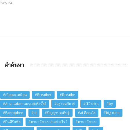
TNN 24
คำค้นหา
#เกือบจะเหมือน
#Breather
#Breathe
#AI มาแย่งงานมนุษย์จริงมั๊ย?
#อยู่ร่วมกับ AI
#iT24Hrs
#by
#Panraphee
#ai
#ปัญญาประดิษฐ์
#ai คืออะไร
#big data
#ยินดีรับฟัง
#ภาษาอังกฤษว่าอย่างไร ?
#ภาษาอังกฤษ