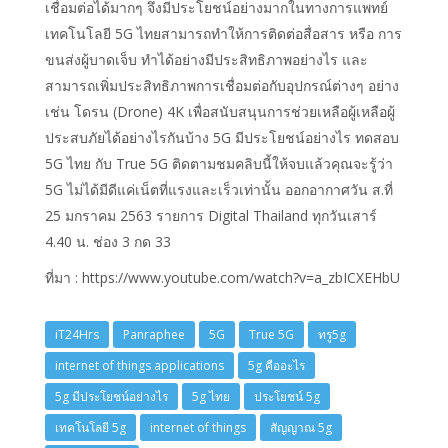
เชื่อมต่อได้มากๆ จึงมีประโยชน์อย่างมากในทางการแพทย์
เทคโนโลยี 5G ไทยสามารถทำให้การติดต่อสื่อสาร หรือ การ
ขนส่งผู้บาดเจ็บ ทำได้อย่างมีประสิทธิภาพอย่างไร และ
สามารถเพิ่มประสิทธิภาพการเชื่อมต่อกับอุปกรณ์ต่างๆ อย่าง
เช่น โดรน (Drone) 4K เพื่อสนับสนุนการช่วยเหลือผู้เหลือผู้
ประสบภัยได้อย่างไรกันบ้าง 5G มีประโยชน์อย่างไร ทดสอบ
5G ไทย กับ True 5G ติดตามชมคลิบนี้ให้จบแล้วคุณจะรู้ว่า
5G ไม่ได้มีดีแค่เน็ตที่แรงและเร็วเท่านั้น ออกอากาศวัน ส.ที่
25 มกราคม 2563 รายการ Digital Thailand ทุกวันเสาร์
4.40 น. ช่อง 3 กด 33
ที่มา : https://www.youtube.com/watch?v=a_zbICXEHbU
iT24Hrs
Panraphee
5G
True 5G
ทรู5g
internet of things applications
5g คืออะไร
5g มีประโยชน์อย่างไร
5g ไทย
ประโยชน์ 5g
เทคโนโลยี 5g
internet of things
สัญญาณ 5g