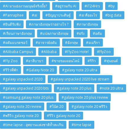
#AI มาแย่งงานมนุษย์จริงมั๊ย?
#อยู่ร่วมกับ AI
#iT24Hrs
#by
#Panraphee
#ai
#ปัญญาประดิษฐ์
#ai คืออะไร
#big data
#ยินดีรับฟัง
#ภาษาอังกฤษว่าอย่างไร ?
#ภาษาอังกฤษ
#เรียนภาษาอังกฤษ
#แปลภาษาอังกฤษ
#ฝรั่ง
#อดัม
#อดัมแบรดชอว์
#อาจารย์อดัม
#อังกฤษ
#อเมริกา
#Alibaba Campus
#Alibaba
#FlyZoo Hotel
#FlyZoo
#Fly Zoo
#อาลีบาบา
#ขายของออนไลน์
#รีวิว
#หุ่นยนต์
#รีวิวที่พัก
#Galaxy Note 20
#galaxy note 20 ultra
#galaxy unpacked 2020
#galaxy unpacked 2020 live stream
#galaxy unpacked 2020 bts
#galaxy note 20 plus
#note 20 ultra
#samsung galaxy note 20 plus
#galaxy note 20 plus review
#galaxy note 20 review
#โน้ต 20
#galaxy note 20 พรีวิว
#พรีวิว galaxy note 20
#รีวิว galaxy note 20
#time lapse - อุทยานแห่งชาติถ้ำสะเกิน
#time lapse