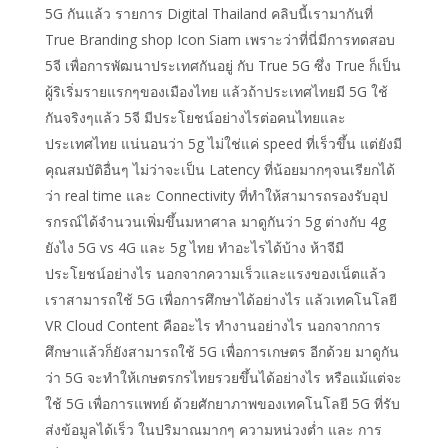
5G กันแล้ว รายการ Digital Thailand คลิบนี้เรามากันที่
True Branding shop Icon Siam เพราะว่าที่นี่มีการทดสอบ
5จี เพื่อการพัฒนาประเทศกันอยู่ กับ True 5G ซึ่ง True ก็เป็น
ผู้ริเริ่มรายแรกๆของเมืองไทย แล้วถ้าประเทศไทยมี 5G ใช้
กันจริงๆแล้ว 5จี มีประโยชน์อย่างไรต่อคนไทยและ
ประเทศไทย แน่นอนว่า 5g ไม่ใช่แค่ speed ที่เร็วขึ้น แต่ยังมี
คุณสมบัติอื่นๆ ไม่ว่าจะเป็น Latency ที่น้อยมากๆจนเรียกได้
ว่า real time และ Connectivity ที่ทำให้สามารถรองรับอุป
รกรณ์ได้จำนวนเพิ่มขึ้นมหาศาล มาดูกันว่า 5g ต่างกับ 4g
ยังไง 5G vs 4G และ 5g ไทย ทำอะไรได้บ้าง ห้าจีมี
ประโยชน์​อย่างไร นอกจากความเร็วและแรงของเน็ตแล้ว
เราสามารถใช้ 5G เพื่อการศึกษาได้อย่างไร แล้วเทคโนโลยี
VR Cloud Content คืออะไร ทำงานอย่างไร นอกจากการ
ศึกษาแล้วก็ยังสามารถใช้ 5G เพื่อการเกษตร อีกด้วย มาดูกัน
ว่า 5G จะทำให้เกษตรกรไทยรวยขึ้นได้อย่างไร หรือแม้แต่จะ
ใช้ 5G เพื่อการแพทย์ ด้วยศักยาภาพของเทคโนโลยี 5G ที่รับ
ส่งข้อมูลได้เร็ว ในปริมาณมากๆ ความหน่วงต่ำ และ การ