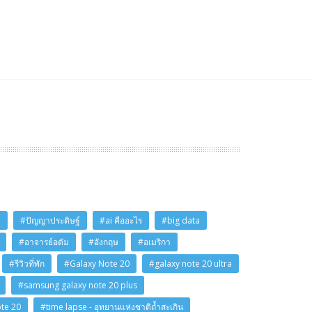
i
#ปัญญาประดิษฐ์
#ai คืออะไร
#big data
#อาจารย์อดัม
#อังกฤษ
#อเมริกา
#รีวิวที่พัก
#Galaxy Note 20
#galaxy note 20 ultra
#samsung galaxy note 20 plus
ote 20
#time lapse - อุทยานแห่งชาติถ้ำสะเกิน