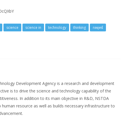
5DcQXbY
science
science in
technology
thinking
กลยุทธ์
chnology Development Agency is a research and development
ctive is to drive the science and technology capability of the
itiveness. In addition to its main objective in R&D, NSTDA
 human resource as well as builds necessary infrastructure to
advancement.