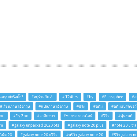
มนุษย์จริงมั๊ย?
#อยู่ร่วมกับ AI
#iT24Hrs
#by
#Panraphee
#a
#เรียนภาษาอังกฤษ
#แปลภาษาอังกฤษ
#ฝรั่ง
#อดัม
#อดัมแบรดชอว์
Zoo
#Fly Zoo
#อาลีบาบา
#ขายของออนไลน์
#รีวิว
#หุ่นยนต์
am
#galaxy unpacked 2020 bts
#galaxy note 20 plus
#note 20 ultra
โน้ต 20
#galaxy note 20 พรีวิว
#พรีวิว galaxy note 20
#รีวิว galaxy n