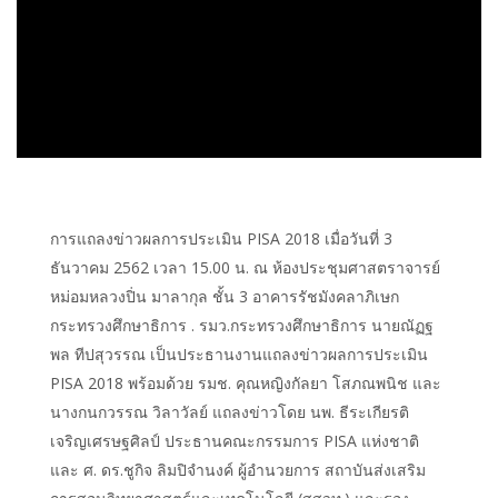
การแถลงข่าวผลการประเมิน PISA 2018 เมื่อวันที่ 3
ธันวาคม 2562 เวลา 15.00 น. ณ ห้องประชุมศาสตราจารย์
หม่อมหลวงปิ่น มาลากุล ชั้น 3 อาคารรัชมังคลาภิเษก
กระทรวงศึกษาธิการ . รมว.กระทรวงศึกษาธิการ นายณัฏฐ
พล ทีปสุวรรณ เป็นประธานงานแถลงข่าวผลการประเมิน
PISA 2018 พร้อมด้วย รมช. คุณหญิงกัลยา โสภณพนิช และ
นางกนกวรรณ วิลาวัลย์ แถลงข่าวโดย นพ. ธีระเกียรติ
เจริญเศรษฐศิลป์ ประธานคณะกรรมการ PISA แห่งชาติ
และ ศ. ดร.ชูกิจ ลิมปิจำนงค์ ผู้อำนวยการ สถาบันส่งเสริม