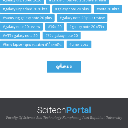
#galaxy unpacked 2020
#galaxy unpacked 2020 live stream
#galaxy unpacked 2020 bts
#galaxy note 20 plus
#note 20 ultra
#samsung galaxy note 20 plus
#galaxy note 20 plus review
#galaxy note 20 review
#โน้ต 20
#galaxy note 20 พรีวิว
#พรีวิว galaxy note 20
#รีวิว galaxy note 20
#time lapse - อุทยานแห่งชาติถ้ำสะเกิน
#time lapse
ดูทั้งหมด
Scitech
Portal
Faculty Of Science And Technology Kamphaeng Phet Rajabhat University