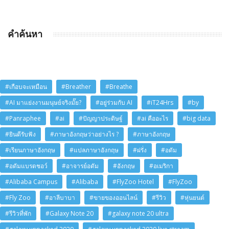
คำค้นหา
#เกือบจะเหมือน
#Breather
#Breathe
#AI มาแย่งงานมนุษย์จริงมั๊ย?
#อยู่ร่วมกับ AI
#iT24Hrs
#by
#Panraphee
#ai
#ปัญญาประดิษฐ์
#ai คืออะไร
#big data
#ยินดีรับฟัง
#ภาษาอังกฤษว่าอย่างไร ?
#ภาษาอังกฤษ
#เรียนภาษาอังกฤษ
#แปลภาษาอังกฤษ
#ฝรั่ง
#อดัม
#อดัมแบรดชอว์
#อาจารย์อดัม
#อังกฤษ
#อเมริกา
#Alibaba Campus
#Alibaba
#FlyZoo Hotel
#FlyZoo
#Fly Zoo
#อาลีบาบา
#ขายของออนไลน์
#รีวิว
#หุ่นยนต์
#รีวิวที่พัก
#Galaxy Note 20
#galaxy note 20 ultra