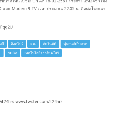
นใจขนาดไหนไปชม! On Air 18-02-2561 รายการไอที24ชั่วโมง
 HD และ Modern 9 TV เวลาประมาณ 22.05 น. ติดต่อโฆษณา
khPqq2U
ลยี
สิงคโปร์
ตม.
อัตโนมัติ
หุ่นยนต์เก็บถาด
e
oBike
เทคโนโลยีจากสิงคโปร์
t24hrs www.twitter.com/it24hrs