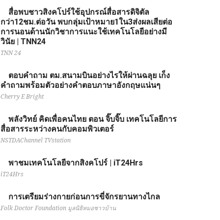
สื่อพบชาวสิงคโปร์ใช้อุปกรณ์สื่อสารดิจิตัล
กว่า12ชม.ต่อวัน พบกลุ่มเป้าหมาย1ใน3ส่งผลเสียต่อ
การนอนด้านนักวิชาการแนะใช้เทคโนโลยีอย่างมี
วินัย | TNN24
TNN 24
ตอบคำถาม ตม.สนามบินอย่างไรให้ผ่านฉลุย เก็ง
คำถามพร้อมตัวอย่างคำตอบภาษาอังกฤษแน่นๆ
Cherry E Bright
พลังวิทย์ คิดเพื่อคนไทย ตอน จิ๊บจิ๊บ เทคโนโลยีการ
สื่อสารระหว่างคนกับคอมพิวเตอร์
NSTDAChannel TVstation
พาชมเทคโนโลยีจากสิงคโปร์ | iT24Hrs
iT24Hrs
การเตรียมร่างกายก่อนการขี่จักรยานทางไกล
Folk Doctor Foundation มูลนิธิหมอชาวบ้าน