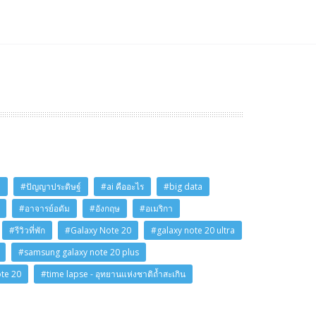
i
#ปัญญาประดิษฐ์
#ai คืออะไร
#big data
#อาจารย์อดัม
#อังกฤษ
#อเมริกา
#รีวิวที่พัก
#Galaxy Note 20
#galaxy note 20 ultra
#samsung galaxy note 20 plus
ote 20
#time lapse - อุทยานแห่งชาติถ้ำสะเกิน