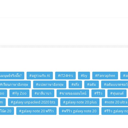
มนุษย์จริงมั๊ย?
#อยู่ร่วมกับ AI
#iT24Hrs
#by
#Panraphee
#a
#เรียนภาษาอังกฤษ
#แปลภาษาอังกฤษ
#ฝรั่ง
#อดัม
#อดัมแบรดชอว์
Zoo
#Fly Zoo
#อาลีบาบา
#ขายของออนไลน์
#รีวิว
#หุ่นยนต์
am
#galaxy unpacked 2020 bts
#galaxy note 20 plus
#note 20 ultra
โน้ต 20
#galaxy note 20 พรีวิว
#พรีวิว galaxy note 20
#รีวิว galaxy n