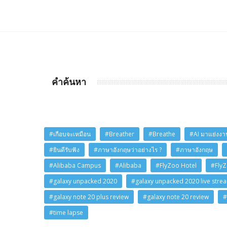
คำค้นหา
#เกือบจะเหมือน
#Breather
#Breathe
#AI มาแย่งงาน
#ยินดีรับฟัง
#ภาษาอังกฤษว่าอย่างไร ?
#ภาษาอังกฤษ
#Alibaba Campus
#Alibaba
#FlyZoo Hotel
#Fly
#galaxy unpacked 2020
#galaxy unpacked 2020 live stre
#galaxy note 20 plus review
#galaxy note 20 review
#
#time lapse