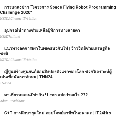
การแถลงข่าว “โครงการ Space Flying Robot Programming
Challenge 2020”
NSTDAChannel TVstation
อุปกรณ์นำทางช่วยเหลือผู้พิการทางสายตา
NSMThailand
แนวทางลดการเผาในเขตแนวกันไฟ | ว้าววิทย์ช่วยเศรษฐกิจ
ชาติ
NSTDAChannel TVstation
ญี่ปุ่นสร้างหุ่นยนต์สอนปิงปองตัวแรกของโลก ช่วยวิเคราะห์ผู้
เล่นเพื่อพัฒนาทักษะ | TNN24
TNN 24
มาเที่ยวหอเอนปิซ่ากัน ! Lean แปลว่าอะไร ???
Adam Bradshaw
C+T การศึกษายุคใหม่ ตอบโจทย์อาชีพในอนาคต | iT24Hrs