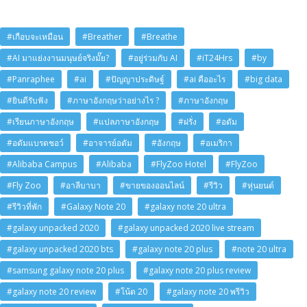
#เกือบจะเหมือน
#Breather
#Breathe
#AI มาแย่งงานมนุษย์จริงมั๊ย?
#อยู่ร่วมกับ AI
#iT24Hrs
#by
#Panraphee
#ai
#ปัญญาประดิษฐ์
#ai คืออะไร
#big data
#ยินดีรับฟัง
#ภาษาอังกฤษว่าอย่างไร ?
#ภาษาอังกฤษ
#เรียนภาษาอังกฤษ
#แปลภาษาอังกฤษ
#ฝรั่ง
#อดัม
#อดัมแบรดชอว์
#อาจารย์อดัม
#อังกฤษ
#อเมริกา
#Alibaba Campus
#Alibaba
#FlyZoo Hotel
#FlyZoo
#Fly Zoo
#อาลีบาบา
#ขายของออนไลน์
#รีวิว
#หุ่นยนต์
#รีวิวที่พัก
#Galaxy Note 20
#galaxy note 20 ultra
#galaxy unpacked 2020
#galaxy unpacked 2020 live stream
#galaxy unpacked 2020 bts
#galaxy note 20 plus
#note 20 ultra
#samsung galaxy note 20 plus
#galaxy note 20 plus review
#galaxy note 20 review
#โน้ต 20
#galaxy note 20 พรีวิว