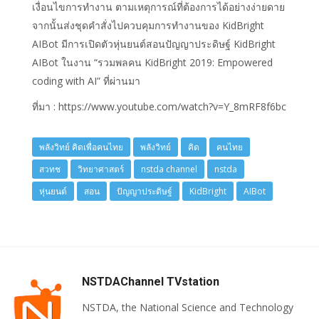
เงื่อนไขการทำงาน ตามเหตุการณ์ที่ต้องการได้อย่างง่ายดาย
จากนั้นส่งชุดคำสั่งไปควบคุมการทำงานของ KidBright
AIBot มีการเปิดตัวหุ่นยนต์สอนปัญญาประดิษฐ์ KidBright
AIBot ในงาน “รวมพลคน KidBright 2019: Empowered
coding with AI” ที่ผ่านมา
ที่มา : https://www.youtube.com/watch?v=Y_8mRF8f6bc
พลังวิทย์ คิดเพื่อคนไทย
พลังวิทย์
คิด
คนไทย
สวทช
วิทยาศาสตร์
nstda channel
nstda
หุ่นยนต์
สอน
ปัญญาประดิษฐ์
KidBright
AIBot
NSTDAChannel TVstation
NSTDA, the National Science and Technology