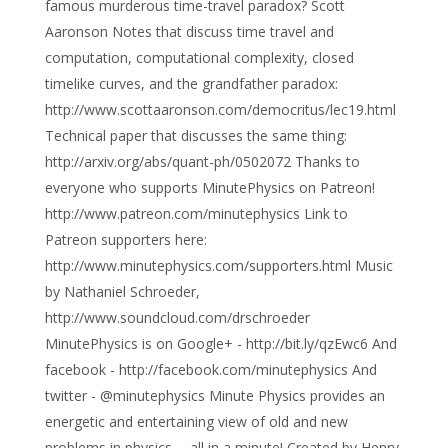
famous murderous time-travel paradox? Scott
Aaronson Notes that discuss time travel and
computation, computational complexity, closed
timelike curves, and the grandfather paradox:
http://www.scottaaronson.com/democritus/lec19.html
Technical paper that discusses the same thing:
http://arxiv.org/abs/quant-ph/0502072 Thanks to
everyone who supports MinutePhysics on Patreon!
http://www.patreon.com/minutephysics Link to
Patreon supporters here:
http://www.minutephysics.com/supporters.html Music
by Nathaniel Schroeder,
http://www.soundcloud.com/drschroeder
MinutePhysics is on Google+ - http://bit.ly/qzEwc6 And
facebook - http://facebook.com/minutephysics And
twitter - @minutephysics Minute Physics provides an
energetic and entertaining view of old and new
problems in physics -- all in a minute! Created by Henry