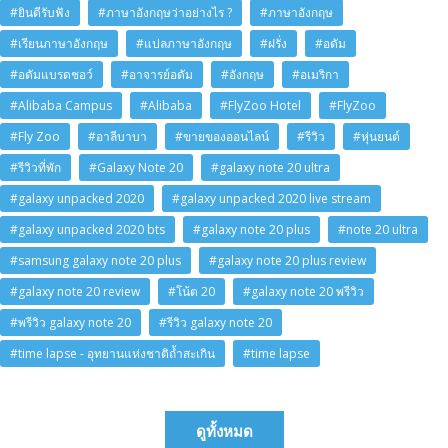
#ยินดีรับฟัง
#ภาษาอังกฤษว่าอย่างไร ?
#ภาษาอังกฤษ
#เรียนภาษาอังกฤษ
#แปลภาษาอังกฤษ
#ฝรั่ง
#อดัม
#อดัมแบรดชอว์
#อาจารย์อดัม
#อังกฤษ
#อเมริกา
#Alibaba Campus
#Alibaba
#FlyZoo Hotel
#FlyZoo
#Fly Zoo
#อาลีบาบา
#ขายของออนไลน์
#รีวิว
#หุ่นยนต์
#รีวิวที่พัก
#Galaxy Note 20
#galaxy note 20 ultra
#galaxy unpacked 2020
#galaxy unpacked 2020 live stream
#galaxy unpacked 2020 bts
#galaxy note 20 plus
#note 20 ultra
#samsung galaxy note 20 plus
#galaxy note 20 plus review
#galaxy note 20 review
#โน้ต 20
#galaxy note 20 พรีวิว
#พรีวิว galaxy note 20
#รีวิว galaxy note 20
#time lapse - อุทยานแห่งชาติถ้ำสะเกิน
#time lapse
ดูทั้งหมด