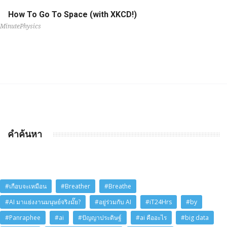
How To Go To Space (with XKCD!)
MinutePhysics
คำค้นหา
#เกือบจะเหมือน
#Breather
#Breathe
#AI มาแย่งงานมนุษย์จริงมั๊ย?
#อยู่ร่วมกับ AI
#iT24Hrs
#by
#Panraphee
#ai
#ปัญญาประดิษฐ์
#ai คืออะไร
#big data