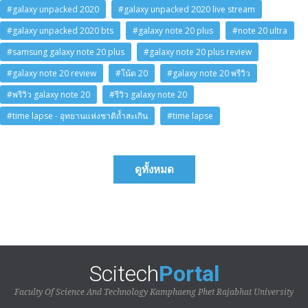
#galaxy unpacked 2020
#galaxy unpacked 2020 live stream
#galaxy unpacked 2020 bts
#galaxy note 20 plus
#note 20 ultra
#samsung galaxy note 20 plus
#galaxy note 20 plus review
#galaxy note 20 review
#โน้ต 20
#galaxy note 20 พรีวิว
#พรีวิว galaxy note 20
#รีวิว galaxy note 20
#time lapse - อุทยานแห่งชาติถ้ำสะเกิน
#time lapse
ดูทั้งหมด
Scitech
Portal
Faculty Of Science And Technology Kamphaeng Phet Rajabhat University