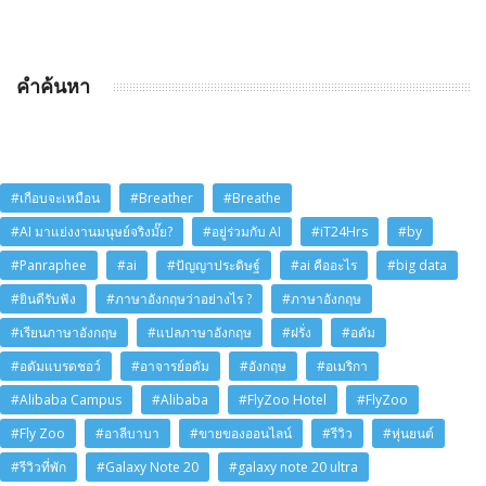
คำค้นหา
#เกือบจะเหมือน
#Breather
#Breathe
#AI มาแย่งงานมนุษย์จริงมั๊ย?
#อยู่ร่วมกับ AI
#iT24Hrs
#by
#Panraphee
#ai
#ปัญญาประดิษฐ์
#ai คืออะไร
#big data
#ยินดีรับฟัง
#ภาษาอังกฤษว่าอย่างไร ?
#ภาษาอังกฤษ
#เรียนภาษาอังกฤษ
#แปลภาษาอังกฤษ
#ฝรั่ง
#อดัม
#อดัมแบรดชอว์
#อาจารย์อดัม
#อังกฤษ
#อเมริกา
#Alibaba Campus
#Alibaba
#FlyZoo Hotel
#FlyZoo
#Fly Zoo
#อาลีบาบา
#ขายของออนไลน์
#รีวิว
#หุ่นยนต์
#รีวิวที่พัก
#Galaxy Note 20
#galaxy note 20 ultra