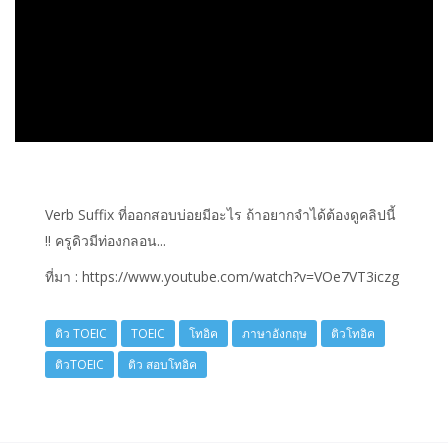
Verb Suffix ที่ออกสอบบ่อยมีอะไร ถ้าอยากจำได้ต้องดูคลิปนี้
!! ครูดิวมีท่องกลอน...
ที่มา : https://www.youtube.com/watch?v=VOe7VT3iczg
ติว TOEIC
TOEIC
โทอิค
ภาษาอังกฤษ
ติวโทอิค
ติวTOEIC
ติว สอบโทอิค