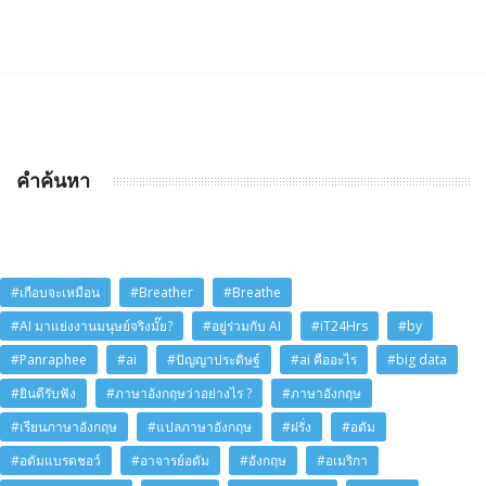
คำค้นหา
#เกือบจะเหมือน
#Breather
#Breathe
#AI มาแย่งงานมนุษย์จริงมั๊ย?
#อยู่ร่วมกับ AI
#iT24Hrs
#by
#Panraphee
#ai
#ปัญญาประดิษฐ์
#ai คืออะไร
#big data
#ยินดีรับฟัง
#ภาษาอังกฤษว่าอย่างไร ?
#ภาษาอังกฤษ
#เรียนภาษาอังกฤษ
#แปลภาษาอังกฤษ
#ฝรั่ง
#อดัม
#อดัมแบรดชอว์
#อาจารย์อดัม
#อังกฤษ
#อเมริกา