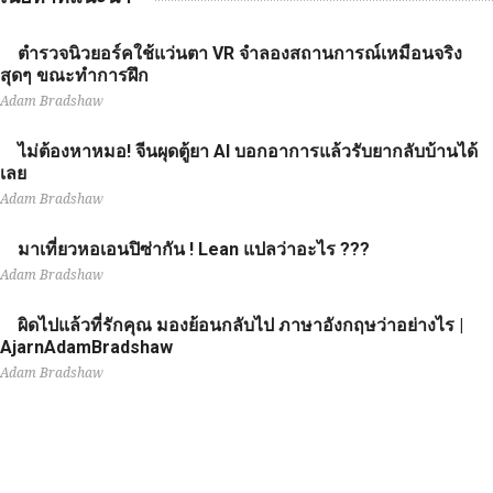
ตำรวจนิวยอร์คใช้แว่นตา VR จำลองสถานการณ์เหมือนจริง
สุดๆ ขณะทำการฝึก
Adam Bradshaw
ไม่ต้องหาหมอ! จีนผุดตู้ยา AI บอกอาการแล้วรับยากลับบ้านได้
เลย
Adam Bradshaw
มาเที่ยวหอเอนปิซ่ากัน ! Lean แปลว่าอะไร ???
Adam Bradshaw
ผิดไปแล้วที่รักคุณ มองย้อนกลับไป ภาษาอังกฤษว่าอย่างไร |
AjarnAdamBradshaw
Adam Bradshaw