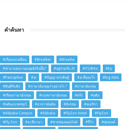
คำค้นหา
#เกือบจะเหมือน
#Breather
#Breathe
#AI มาแย่งงานมนุษย์จริงมั๊ย?
#อยู่ร่วมกับ AI
#iT24Hrs
#by
#Panraphee
#ai
#ปัญญาประดิษฐ์
#ai คืออะไร
#big data
#ยินดีรับฟัง
#ภาษาอังกฤษว่าอย่างไร ?
#ภาษาอังกฤษ
#เรียนภาษาอังกฤษ
#แปลภาษาอังกฤษ
#ฝรั่ง
#อดัม
#อดัมแบรดชอว์
#อาจารย์อดัม
#อังกฤษ
#อเมริกา
#Alibaba Campus
#Alibaba
#FlyZoo Hotel
#FlyZoo
#Fly Zoo
#อาลีบาบา
#ขายของออนไลน์
#รีวิว
#หุ่นยนต์