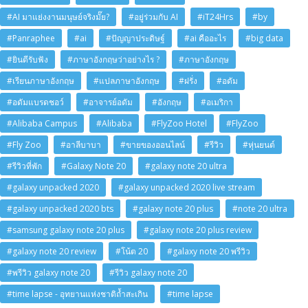
#AI มาแย่งงานมนุษย์จริงมั๊ย?
#อยู่ร่วมกับ AI
#iT24Hrs
#by
#Panraphee
#ai
#ปัญญาประดิษฐ์
#ai คืออะไร
#big data
#ยินดีรับฟัง
#ภาษาอังกฤษว่าอย่างไร ?
#ภาษาอังกฤษ
#เรียนภาษาอังกฤษ
#แปลภาษาอังกฤษ
#ฝรั่ง
#อดัม
#อดัมแบรดชอว์
#อาจารย์อดัม
#อังกฤษ
#อเมริกา
#Alibaba Campus
#Alibaba
#FlyZoo Hotel
#FlyZoo
#Fly Zoo
#อาลีบาบา
#ขายของออนไลน์
#รีวิว
#หุ่นยนต์
#รีวิวที่พัก
#Galaxy Note 20
#galaxy note 20 ultra
#galaxy unpacked 2020
#galaxy unpacked 2020 live stream
#galaxy unpacked 2020 bts
#galaxy note 20 plus
#note 20 ultra
#samsung galaxy note 20 plus
#galaxy note 20 plus review
#galaxy note 20 review
#โน้ต 20
#galaxy note 20 พรีวิว
#พรีวิว galaxy note 20
#รีวิว galaxy note 20
#time lapse - อุทยานแห่งชาติถ้ำสะเกิน
#time lapse