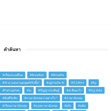
คำค้นหา
#เกือบจะเหมือน
#Breather
#Breathe
#AI มาแย่งงานมนุษย์จริงมั๊ย?
#อยู่ร่วมกับ AI
#iT24Hrs
#by
#Panraphee
#ai
#ปัญญาประดิษฐ์
#ai คืออะไร
#big data
#ยินดีรับฟัง
#ภาษาอังกฤษว่าอย่างไร ?
#ภาษาอังกฤษ
#เรียนภาษาอังกฤษ
#แปลภาษาอังกฤษ
#ฝรั่ง
#อดัม