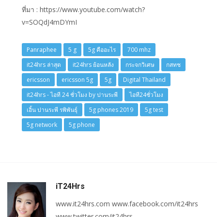
ที่มา : https://www.youtube.com/watch?
v=SOQdJ4mDYmI
Panraphee
5 g
5g คืออะไร
700 mhz
it24hrs ล่าสุด
it24hrs ย้อนหลัง
กระจกวิเศษ
กสทช
ericsson
ericsson 5g
5g
Digital Thailand
it24hrs - ไอที 24 ชั่วโมง by ปานระพี
ไอที24ชั่วโมง
เอิ้น ปานระพี รพิพันธุ์
5g phones 2019
5g test
5g network
5g phone
iT24Hrs
www.it24hrs.com www.facebook.com/it24hrs
www.twitter.com/it24hrs