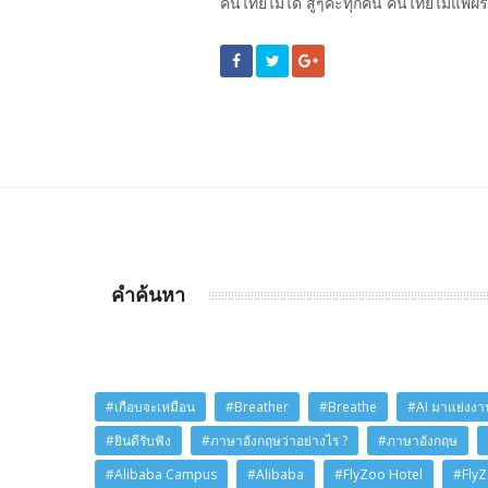
คนไทยไม่ได้ สู้ๆค่ะทุกคน คนไทยไม่แพ้ฝร
คำค้นหา
#เกือบจะเหมือน
#Breather
#Breathe
#AI มาแย่งงาน
#ยินดีรับฟัง
#ภาษาอังกฤษว่าอย่างไร ?
#ภาษาอังกฤษ
#Alibaba Campus
#Alibaba
#FlyZoo Hotel
#Fly