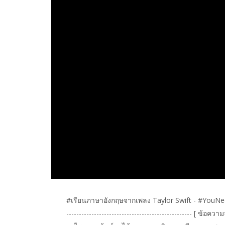
#เรียนภาษาอังกฤษจากเพลง Taylor Swift - #YouNeedToC
-------------------------------------------------- [ ข