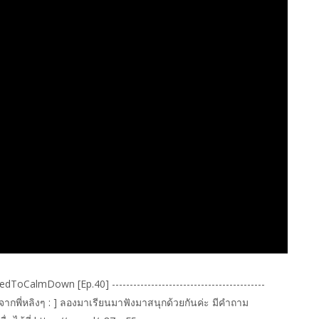
almDown [Ep.40] -------------------------------------------
้อความจากพี่หลิงๆ : ] ลองมาเรียนมาฟังมาสนุกด้วยกันค่ะ มีคำถาม