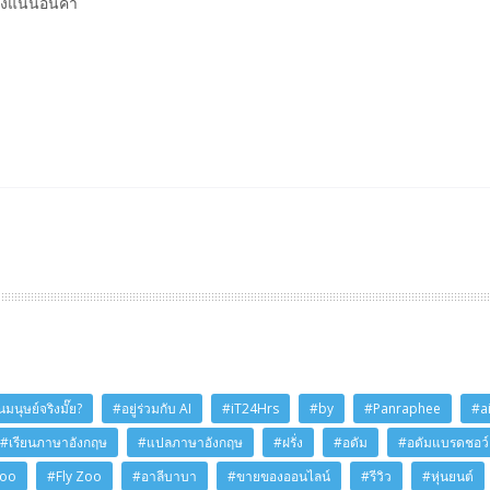
ั่งแน่นอนค่า
มนุษย์จริงมั๊ย?
#อยู่ร่วมกับ AI
#iT24Hrs
#by
#Panraphee
#a
#เรียนภาษาอังกฤษ
#แปลภาษาอังกฤษ
#ฝรั่ง
#อดัม
#อดัมแบรดชอว์
Zoo
#Fly Zoo
#อาลีบาบา
#ขายของออนไลน์
#รีวิว
#หุ่นยนต์