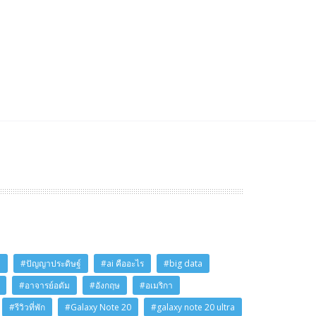
i
#ปัญญาประดิษฐ์
#ai คืออะไร
#big data
#อาจารย์อดัม
#อังกฤษ
#อเมริกา
#รีวิวที่พัก
#Galaxy Note 20
#galaxy note 20 ultra