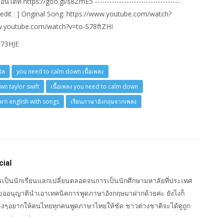
้ที่ https://goo.gl/s8ZmE5 -----------------------------------
--- [ Credit : ] Original Song: https://www.youtube.com/watch?
.youtube.com/watch?v=to-S78ftZHI
P73HJE
ปล
you need to calm down เนื้อเพลง
n taylor swift
เนื้อเพลง you need to calm down
arn english with songs
เรียนภาษาอังกฤษจากเพลง
cial
เป็นนักเรียนแลกเปลี่ยนตลอดจนการเป็นนักศีกษามหาลัยที่ประเทศ
ขออนุญาตินำเอาเทคนิคการพูดภาษาอังกฤษมาฝากด้วยค่ะ ยังไงก็
หลิงๆอยากให้คนไทยทุกคนพูดภาษาไทยให้ชัด ชาวต่างชาติจะได้ดูถูก