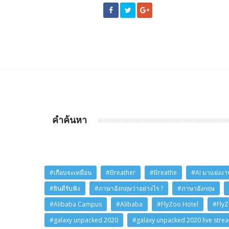
คำค้นหา
#เกือบจะเหมือน
#Breather
#Breathe
#AI มาแย่งงาน
#ยินดีรับฟัง
#ภาษาอังกฤษว่าอย่างไร ?
#ภาษาอังกฤษ
#Alibaba Campus
#Alibaba
#FlyZoo Hotel
#Fly
#galaxy unpacked 2020
#galaxy unpacked 2020 live stre