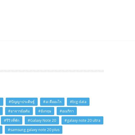
i
#ปัญญาประดิษฐ์
#ai คืออะไร
#big data
#อาจารย์อดัม
#อังกฤษ
#อเมริกา
#รีวิวที่พัก
#Galaxy Note 20
#galaxy note 20 ultra
#samsung galaxy note 20 plus