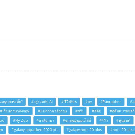
มนุษย์จริงมั๊ย?
#อยู่ร่วมกับ AI
#iT24Hrs
#by
#Panraphee
#a
#เรียนภาษาอังกฤษ
#แปลภาษาอังกฤษ
#ฝรั่ง
#อดัม
#อดัมแบรดชอว์
Zoo
#Fly Zoo
#อาลีบาบา
#ขายของออนไลน์
#รีวิว
#หุ่นยนต์
am
#galaxy unpacked 2020 bts
#galaxy note 20 plus
#note 20 ultra