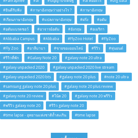
#Panraphee
#ai
#ปัญญาประดิษฐ์
#ai คืออะไร
#big data
#ยินดีรับฟัง
#ภาษาอังกฤษว่าอย่างไร ?
#ภาษาอังกฤษ
#เรียนภาษาอังกฤษ
#แปลภาษาอังกฤษ
#ฝรั่ง
#อดัม
#อดัมแบรดชอว์
#อาจารย์อดัม
#อังกฤษ
#อเมริกา
#Alibaba Campus
#Alibaba
#FlyZoo Hotel
#FlyZoo
#Fly Zoo
#อาลีบาบา
#ขายของออนไลน์
#รีวิว
#หุ่นยนต์
#รีวิวที่พัก
#Galaxy Note 20
#galaxy note 20 ultra
#galaxy unpacked 2020
#galaxy unpacked 2020 live stream
#galaxy unpacked 2020 bts
#galaxy note 20 plus
#note 20 ultra
#samsung galaxy note 20 plus
#galaxy note 20 plus review
#galaxy note 20 review
#โน้ต 20
#galaxy note 20 พรีวิว
#พรีวิว galaxy note 20
#รีวิว galaxy note 20
#time lapse - อุทยานแห่งชาติถ้ำสะเกิน
#time lapse