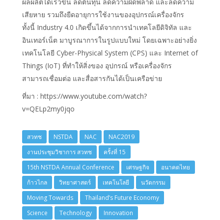
ผลผลิตได้เร็วขึ้น ลดต้นทุน ลดความผิดพลาด และลดความ
เสียหาย รวมถึงยืดอายุการใช้งานของอุปกรณ์เครื่องจักร
ทั้งนี้ Industry 4.0 เกิดขึ้นได้จากการนำเทคโลยีดิจิทัล และ
อินเทอร์เน็ต มาบูรณาการในรูปแบบใหม่ โดยเฉพาะอย่างยิ่ง
เทคโนโลยี Cyber-Physical System (CPS) และ Internet of
Things (IoT) ที่ทำให้สิ่งของ อุปกรณ์ หรือเครื่องจักร
สามารถเชื่อมต่อ และสื่อสารกันได้เป็นเครือข่าย
ที่มา : https://www.youtube.com/watch?
v=QELp2my0jqo
สวทช
NSTDA
NAC
NAC2019
งานประชุมวิชาการ สวทช
ครั้งที่ 15
15th NSTDA Annual Conference
เศรษฐกิจ
อนาคตไทย
ก้าวไกล
วิทยาศาสตร์
เทคโนโลยี
นวัตกรรม
Moving Towards
Thailand’s Future Economy
Science
Technology
Innovation