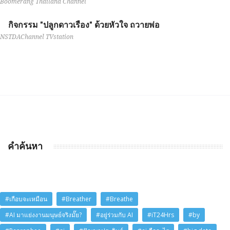
Boomerang Thailand Channel
กิจกรรม "ปลูกดาวเรือง" ด้วยหัวใจ ถวายพ่อ
NSTDAChannel TVstation
คำค้นหา
#เกือบจะเหมือน
#Breather
#Breathe
#AI มาแย่งงานมนุษย์จริงมั๊ย?
#อยู่ร่วมกับ AI
#iT24Hrs
#by