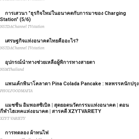
การเสวนา "ธุรกิจใหม่ในอนาคตกับการมาของ Charging
Station" (5/6)
NSTDAChannel TVstation
เศรษฐกิจแห่งอนาคตไทยคืออะไร?
NSTDAChannel TVstation
อุปกรณ์นำทางช่วยเหลือผู้พิการทางสายตา
NSMThailand
แพนเค้กพินาโคลาดา Pina Colada Pancake : พลพรรคนักปรุง
PHOLFOODMAFIA
แมชชีน อิมพอสซิเบิล | สุดยอดนวัตกรรมแห่งอนาคต | ตอน
กีฬาไฮเทคแห่งอนาคต | สารคดี XZYTVARIETY
XZYT VARIETY
การทดลอง ผ้าทนไฟ