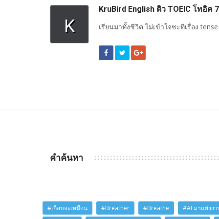
KruBird English ติว TOEIC โทอิค
K
เรียนมาทั้งชีวิต ไม่เข้าใจซะทีเรื่อง tense
คำค้นหา
#เกือบจะเหมือน
#Breather
#Breathe
#AI มาแย่งงาน