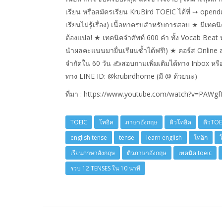
เรียน หรือสมัครเรียน KruBird TOEIC ได้ที่ ➙ opendu
เรียนไม่รู้เรื่อง) เนื้อหาครบสำหรับการสอบ ★ มีเท
ต้องแปล! ★ เทคนิคจำศัพท์ 600 คำ ทั้ง Vocab Beat หร
นำผลคะแนนมายื่นเรียนซ้ำได้ฟรี!) ★ คอร์ส Online ส
จำกัดใน 60 วัน ✍สอบถามเพิ่มเติมได้ทาง Inbox หรื
ทาง LINE ID: @krubirdhome (มี @ ด้วยนะ)
ที่มา : https://www.youtube.com/watch?v=PAW
TOEIC
โทอิค
ภาษาอังกฤษ
ติวโทอิค
ติวTOE
english tense
tense
learn english
โทอิก
เรียนภาษาอังกฤษ
ติวภาษาอังกฤษ
เทคนิค toeic
รวบ 12 TENSES ใน 10 นาที