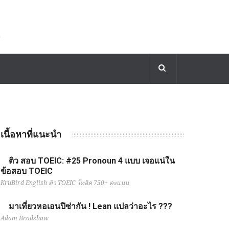
เนื้อหาที่แนะนำ
ติว สอบ TOEIC: #25 Pronoun 4 แบบ เจอแน่ใน
ข้อสอบ TOEIC
KruBird English ติว TOEIC โทอิค 750+ คะแนน
มาเที่ยวหอเอนปิซ่ากัน ! Lean แปลว่าอะไร ???
Adam Bradshaw