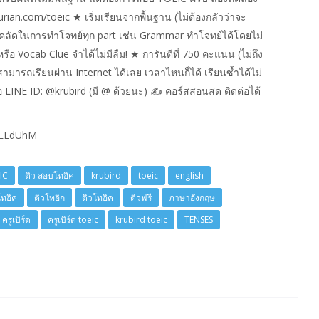
rian.com/toeic ★ เริ่มเรียนจากพื้นฐาน (ไม่ต้องกลัวว่าจะ
คนิคลัดในการทำโจทย์ทุก part เช่น Grammar ทำโจทย์ได้โดยไม่
ือ Vocab Clue จำได้ไม่มีลืม! ★ การันตีที่ 750 คะแนน (ไม่ถึง
ามารถเรียนผ่าน Internet ได้เลย เวลาไหนก็ได้ เรียนซ้ำได้ไม่
อ LINE ID: @krubird (มี @ ด้วยนะ) ✍ คอร์สสอนสด ติดต่อได้
gfEEdUhM
IC
ติว สอบโทอิค
krubird
toeic
english
โทอิค
ติวโทอิก
ติวโทอิค
ติวฟรี
ภาษาอังกฤษ
ครูเบิร์ด
ครูเบิร์ด toeic
krubird toeic
TENSES