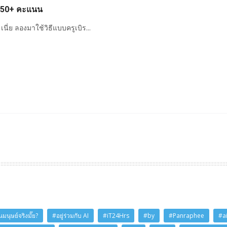
 750+ คะแนน
 เนี่ย ลองมาใช้วิธีแบบครูเบิร...
มนุษย์จริงมั๊ย?
#อยู่ร่วมกับ AI
#iT24Hrs
#by
#Panraphee
#a