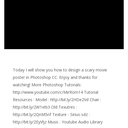
Today I will show you how to design a scary movie
poster in Photoshop CC. Enjoy and thanks for
watching! More Photoshop Tutorials:
http://www.youtube.com/c/MirRom14 Tutorial
Resources : Model : http://bit.ly/2HDe2Vd Chair :
http://bit.ly/2W1vtb3 Old Texutres :
http://bit.ly/2QnM5nf Texture - Sirius-sdz :
http://bit.ly/2EyVljz Music : Youtube Audio Library