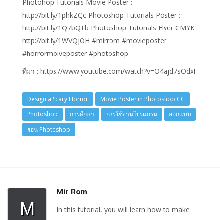
Photohop Tutorials Movie Poster :
http://bit.ly/1phkZQc Photoshop Tutorials Poster :
http://bit.ly/1Q7bQTb Photoshop Tutorials Flyer CMYK :
http://bit.ly/1WVQjOH #mirrom #movieposter
#horrormoiveposter #photoshop
ที่มา : https://www.youtube.com/watch?v=O4ajd7sOdxI
Design a Scary Horror
Movie Poster in Photoshop CC
Photoshop
การศึกษา
การใช้งานโปรแกรม
ออกแบบ
สอน Photoshop
Mir Rom
M
In this tutorial, you will learn how to make