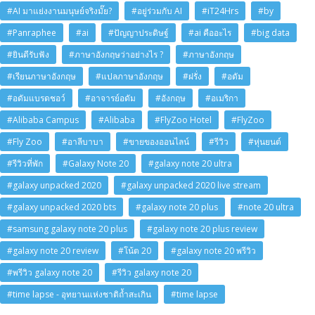
#AI มาแย่งงานมนุษย์จริงมั๊ย?
#อยู่ร่วมกับ AI
#iT24Hrs
#by
#Panraphee
#ai
#ปัญญาประดิษฐ์
#ai คืออะไร
#big data
#ยินดีรับฟัง
#ภาษาอังกฤษว่าอย่างไร ?
#ภาษาอังกฤษ
#เรียนภาษาอังกฤษ
#แปลภาษาอังกฤษ
#ฝรั่ง
#อดัม
#อดัมแบรดชอว์
#อาจารย์อดัม
#อังกฤษ
#อเมริกา
#Alibaba Campus
#Alibaba
#FlyZoo Hotel
#FlyZoo
#Fly Zoo
#อาลีบาบา
#ขายของออนไลน์
#รีวิว
#หุ่นยนต์
#รีวิวที่พัก
#Galaxy Note 20
#galaxy note 20 ultra
#galaxy unpacked 2020
#galaxy unpacked 2020 live stream
#galaxy unpacked 2020 bts
#galaxy note 20 plus
#note 20 ultra
#samsung galaxy note 20 plus
#galaxy note 20 plus review
#galaxy note 20 review
#โน้ต 20
#galaxy note 20 พรีวิว
#พรีวิว galaxy note 20
#รีวิว galaxy note 20
#time lapse - อุทยานแห่งชาติถ้ำสะเกิน
#time lapse