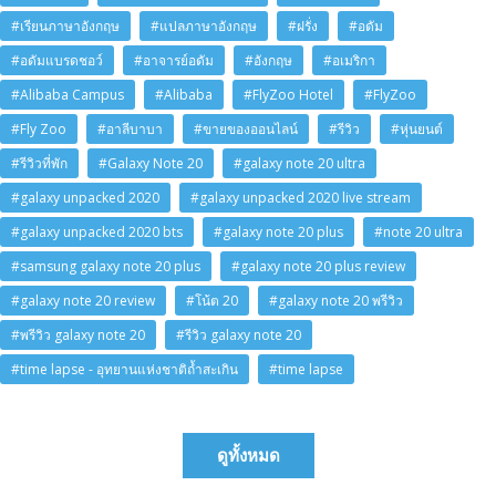
#เรียนภาษาอังกฤษ
#แปลภาษาอังกฤษ
#ฝรั่ง
#อดัม
#อดัมแบรดชอว์
#อาจารย์อดัม
#อังกฤษ
#อเมริกา
#Alibaba Campus
#Alibaba
#FlyZoo Hotel
#FlyZoo
#Fly Zoo
#อาลีบาบา
#ขายของออนไลน์
#รีวิว
#หุ่นยนต์
#รีวิวที่พัก
#Galaxy Note 20
#galaxy note 20 ultra
#galaxy unpacked 2020
#galaxy unpacked 2020 live stream
#galaxy unpacked 2020 bts
#galaxy note 20 plus
#note 20 ultra
#samsung galaxy note 20 plus
#galaxy note 20 plus review
#galaxy note 20 review
#โน้ต 20
#galaxy note 20 พรีวิว
#พรีวิว galaxy note 20
#รีวิว galaxy note 20
#time lapse - อุทยานแห่งชาติถ้ำสะเกิน
#time lapse
ดูทั้งหมด