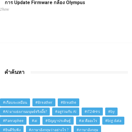
การ Update Firmware กล้อง Olympus
2how
คำค้นหา
#เกือบจะเหมือน
#Breather
#Breathe
#AI มาแย่งงานมนุษย์จริงมั๊ย?
#อยู่ร่วมกับ AI
#iT24Hrs
#by
#Panraphee
#ai
#ปัญญาประดิษฐ์
#ai คืออะไร
#big data
#ยินดีรับฟัง
#ภาษาอังกฤษว่าอย่างไร ?
#ภาษาอังกฤษ