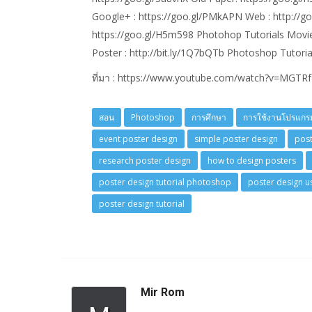
Google+ : https://goo.gl/PMkAPN Web : http://goo
https://goo.gl/H5m598 Photohop Tutorials Movie 
Poster : http://bit.ly/1Q7bQTb Photoshop Tutoria
ที่มา : https://www.youtube.com/watch?v=MGT
สอน
Photoshop
การศึกษา
การใช้งานโปรแกร
event poster design
simple poster design
post
research poster design
how to design posters
poster design tutorial photoshop
poster design 
poster design tutorial
Mir Rom