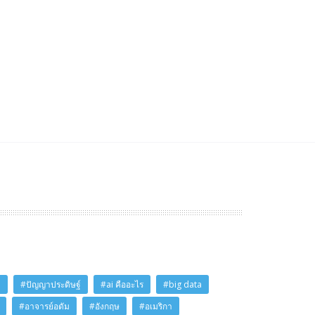
i
#ปัญญาประดิษฐ์
#ai คืออะไร
#big data
#อาจารย์อดัม
#อังกฤษ
#อเมริกา