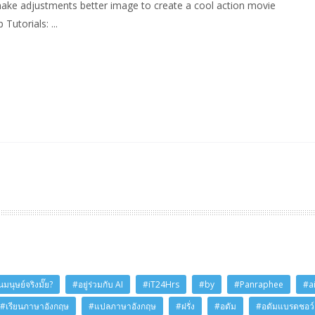
o make adjustments better image to create a cool action movie
utorials: ...
มนุษย์จริงมั๊ย?
#อยู่ร่วมกับ AI
#iT24Hrs
#by
#Panraphee
#a
#เรียนภาษาอังกฤษ
#แปลภาษาอังกฤษ
#ฝรั่ง
#อดัม
#อดัมแบรดชอว์