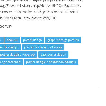
.gl/E4vwh4 Twitter : http://bit.ly/1RlY5Qn Facebook :
Poster : http://bit.ly/1phkZQc Photoshop Tutorials
ls Flyer CMYK : http://bit.ly/1WVQjOH
RfBGFV8Y
ม
ออกแบบ
poster design
graphic design posters
er design tips
poster design in photoshop
poster design photoshop
easy poster design
using photoshop
poster design in photoshop tutorials