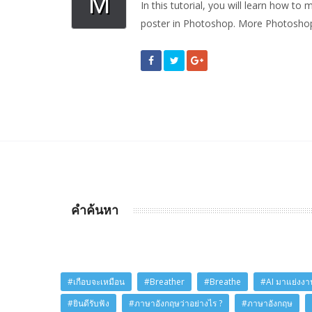
M
In this tutorial, you will learn how t
poster in Photoshop. More Photoshop T
คำค้นหา
#เกือบจะเหมือน
#Breather
#Breathe
#AI มาแย่งงาน
#ยินดีรับฟัง
#ภาษาอังกฤษว่าอย่างไร ?
#ภาษาอังกฤษ