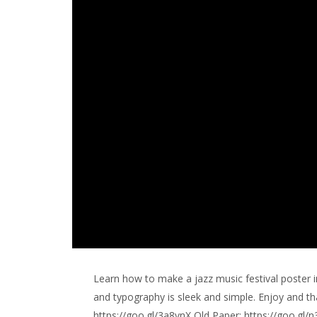
Learn how to make a jazz music festival poster 
and typography is sleek and simple. Enjoy and tha
https://goo.gl/3a8vnX Old Paper: https://goo.gl