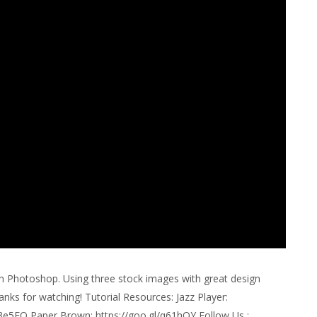
in Photoshop. Using three stock images with great design
nks for watching! Tutorial Resources: Jazz Player:
/n3e5FO Paper Brown: https://goo.gl/q61hOY Follow Us :