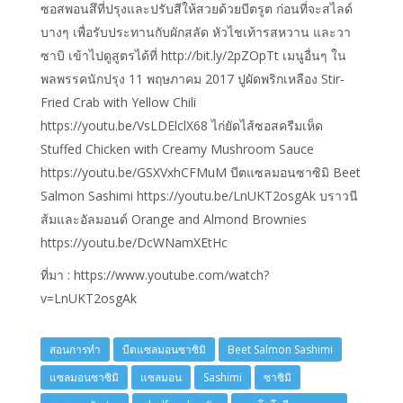
ซอสพอนสึที่ปรุงและปรับสีให้สวยด้วยบีตรูต ก่อนที่จะสไลด์
บางๆ เพื่อรับประทานกับผักสลัด หัวไชเท้ารสหวาน และวา
ซาบิ เข้าไปดูสูตรได้ที่ http://bit.ly/2pZOpTt เมนูอื่นๆ ใน
พลพรรคนักปรุง 11 พฤษภาคม 2017 ปูผัดพริกเหลือง Stir-
Fried Crab with Yellow Chili
https://youtu.be/VsLDElclX68 ไก่ยัดไส้ซอสครีมเห็ด
Stuffed Chicken with Creamy Mushroom Sauce
https://youtu.be/GSXVxhCFMuM บีตแซลมอนซาซิมิ Beet
Salmon Sashimi https://youtu.be/LnUKT2osgAk บราวนี
ส้มและอัลมอนด์ Orange and Almond Brownies
https://youtu.be/DcWNamXEtHc
ที่มา : https://www.youtube.com/watch?
v=LnUKT2osgAk
สอนการทำ
บีตแซลมอนซาซิมิ
Beet Salmon Sashimi
แซลมอนซาซิมิ
แซลมอน
Sashimi
ซาซิมิ