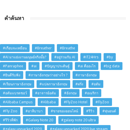
คำค้นหา
#เกือบจะเหมือน
#Breather
#Breathe
#AI มาแย่งงานมนุษย์จริงมั๊ย?
#อยู่ร่วมกับ AI
#iT24Hrs
#by
#Panraphee
#ai
#ปัญญาประดิษฐ์
#ai คืออะไร
#big data
#ยินดีรับฟัง
#ภาษาอังกฤษว่าอย่างไร ?
#ภาษาอังกฤษ
#เรียนภาษาอังกฤษ
#แปลภาษาอังกฤษ
#ฝรั่ง
#อดัม
#อดัมแบรดชอว์
#อาจารย์อดัม
#อังกฤษ
#อเมริกา
#Alibaba Campus
#Alibaba
#FlyZoo Hotel
#FlyZoo
#Fly Zoo
#อาลีบาบา
#ขายของออนไลน์
#รีวิว
#หุ่นยนต์
#รีวิวที่พัก
#Galaxy Note 20
#galaxy note 20 ultra
#galaxy unpacked 2020
#galaxy unpacked 2020 live stream