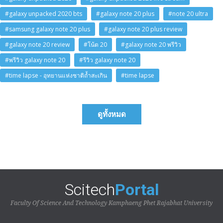
#galaxy unpacked 2020 bts
#galaxy note 20 plus
#note 20 ultra
#samsung galaxy note 20 plus
#galaxy note 20 plus review
#galaxy note 20 review
#โน้ต 20
#galaxy note 20 พรีวิว
#พรีวิว galaxy note 20
#รีวิว galaxy note 20
#time lapse - อุทยานแห่งชาติถ้ำสะเกิน
#time lapse
ดูทั้งหมด
Scitech
Portal
Faculty Of Science And Technology Kamphaeng Phet Rajabhat University