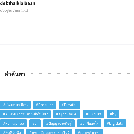
dekthaiklaibaan
Google Thailand
คำค้นหา
#เกือบจะเหมือน
#Breather
#Breathe
#AI มาแย่งงานมนุษย์จริงมั๊ย?
#อยู่ร่วมกับ AI
#iT24Hrs
#by
#Panraphee
#ai
#ปัญญาประดิษฐ์
#ai คืออะไร
#big data
#ยินดีรับฟัง
#ภาษาอังกฤษว่าอย่างไร ?
#ภาษาอังกฤษ