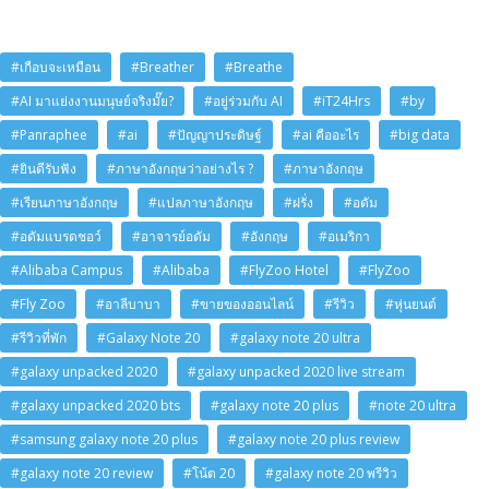
#เกือบจะเหมือน
#Breather
#Breathe
#AI มาแย่งงานมนุษย์จริงมั๊ย?
#อยู่ร่วมกับ AI
#iT24Hrs
#by
#Panraphee
#ai
#ปัญญาประดิษฐ์
#ai คืออะไร
#big data
#ยินดีรับฟัง
#ภาษาอังกฤษว่าอย่างไร ?
#ภาษาอังกฤษ
#เรียนภาษาอังกฤษ
#แปลภาษาอังกฤษ
#ฝรั่ง
#อดัม
#อดัมแบรดชอว์
#อาจารย์อดัม
#อังกฤษ
#อเมริกา
#Alibaba Campus
#Alibaba
#FlyZoo Hotel
#FlyZoo
#Fly Zoo
#อาลีบาบา
#ขายของออนไลน์
#รีวิว
#หุ่นยนต์
#รีวิวที่พัก
#Galaxy Note 20
#galaxy note 20 ultra
#galaxy unpacked 2020
#galaxy unpacked 2020 live stream
#galaxy unpacked 2020 bts
#galaxy note 20 plus
#note 20 ultra
#samsung galaxy note 20 plus
#galaxy note 20 plus review
#galaxy note 20 review
#โน้ต 20
#galaxy note 20 พรีวิว