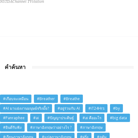
NSTDAChannel TVstation
คำค้นหา
#เกือบจะเหมือน
#Breather
#Breathe
#AI มาแย่งงานมนุษย์จริงมั๊ย?
#อยู่ร่วมกับ AI
#iT24Hrs
#by
#Panraphee
#ai
#ปัญญาประดิษฐ์
#ai คืออะไร
#big data
#ยินดีรับฟัง
#ภาษาอังกฤษว่าอย่างไร ?
#ภาษาอังกฤษ
#เรียนภาษาอังกฤษ
#แปลภาษาอังกฤษ
#ฝรั่ง
#อดัม