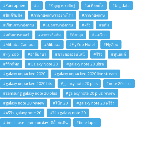
#Panraphee
#ai
#ปัญญาประดิษฐ์
#ai คืออะไร
#big data
#ยินดีรับฟัง
#ภาษาอังกฤษว่าอย่างไร ?
#ภาษาอังกฤษ
#เรียนภาษาอังกฤษ
#แปลภาษาอังกฤษ
#ฝรั่ง
#อดัม
#อดัมแบรดชอว์
#อาจารย์อดัม
#อังกฤษ
#อเมริกา
#Alibaba Campus
#Alibaba
#FlyZoo Hotel
#FlyZoo
#Fly Zoo
#อาลีบาบา
#ขายของออนไลน์
#รีวิว
#หุ่นยนต์
#รีวิวที่พัก
#Galaxy Note 20
#galaxy note 20 ultra
#galaxy unpacked 2020
#galaxy unpacked 2020 live stream
#galaxy unpacked 2020 bts
#galaxy note 20 plus
#note 20 ultra
#samsung galaxy note 20 plus
#galaxy note 20 plus review
#galaxy note 20 review
#โน้ต 20
#galaxy note 20 พรีวิว
#พรีวิว galaxy note 20
#รีวิว galaxy note 20
#time lapse - อุทยานแห่งชาติถ้ำสะเกิน
#time lapse