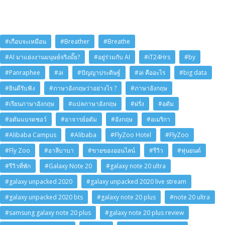
#เกือบจะเหมือน
#Breather
#Breathe
#AI มาแย่งงานมนุษย์จริงมั๊ย?
#อยู่ร่วมกับ AI
#iT24Hrs
#by
#Panraphee
#ai
#ปัญญาประดิษฐ์
#ai คืออะไร
#big data
#ยินดีรับฟัง
#ภาษาอังกฤษว่าอย่างไร ?
#ภาษาอังกฤษ
#เรียนภาษาอังกฤษ
#แปลภาษาอังกฤษ
#ฝรั่ง
#อดัม
#อดัมแบรดชอว์
#อาจารย์อดัม
#อังกฤษ
#อเมริกา
#Alibaba Campus
#Alibaba
#FlyZoo Hotel
#FlyZoo
#Fly Zoo
#อาลีบาบา
#ขายของออนไลน์
#รีวิว
#หุ่นยนต์
#รีวิวที่พัก
#Galaxy Note 20
#galaxy note 20 ultra
#galaxy unpacked 2020
#galaxy unpacked 2020 live stream
#galaxy unpacked 2020 bts
#galaxy note 20 plus
#note 20 ultra
#samsung galaxy note 20 plus
#galaxy note 20 plus review