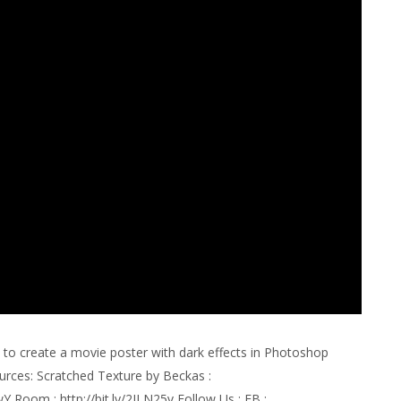
to create a movie poster with dark effects in Photoshop
urces: Scratched Texture by Beckas :
wY Room : http://bit.ly/2ILN25v Follow Us : FB :