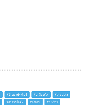
i
#ปัญญาประดิษฐ์
#ai คืออะไร
#big data
#อาจารย์อดัม
#อังกฤษ
#อเมริกา