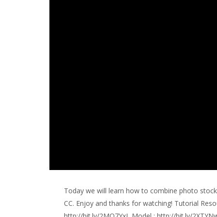
Today we will learn how to combine photo stock 
CC. Enjoy and thanks for watching! Tutorial Reso
http://bit.ly/2MO7YxL Model : http://bit.ly/2XTYN