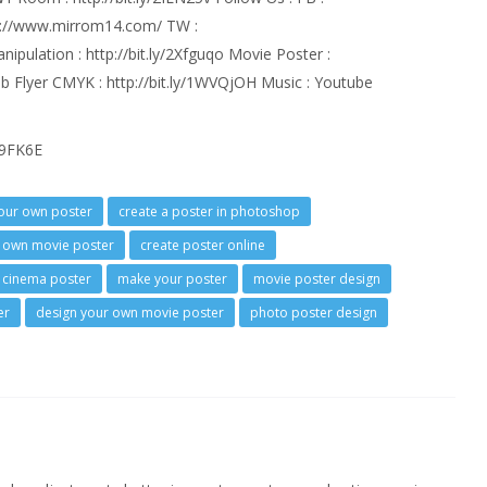
p://www.mirrom14.com/ TW :
nipulation : http://bit.ly/2Xfguqo Movie Poster :
QTb Flyer CMYK : http://bit.ly/1WVQjOH Music : Youtube
W9FK6E
your own poster
create a poster in photoshop
 own movie poster
create poster online
cinema poster
make your poster
movie poster design
er
design your own movie poster
photo poster design