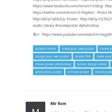
https://www.facebook.com/mirrom14 Blog : htt
https://twitter.com/mirrom14 Playlists : Photo Ma
http://bit.ly/1phkZQc Poster : http://bit.ly/1Q7b
Audio Library #movieposter #photoshop
ที่มา : https://www.youtube.com/watch?v=Hujyi
posters online
make your own poster
create 
design your own poster
poster film
make your
movie poster photoshop
poster design online
photoshop poster
it movie poster
movie post
Mir Rom