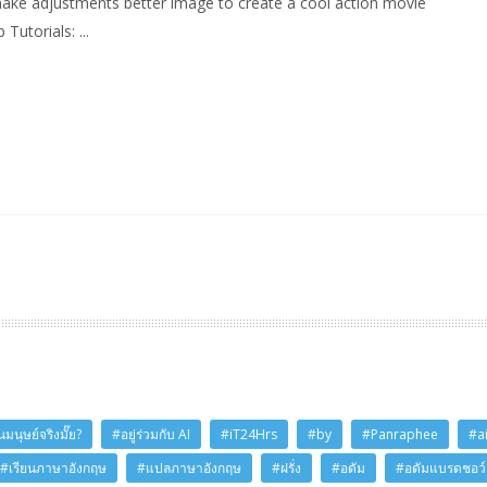
o make adjustments better image to create a cool action movie
utorials: ...
มนุษย์จริงมั๊ย?
#อยู่ร่วมกับ AI
#iT24Hrs
#by
#Panraphee
#a
#เรียนภาษาอังกฤษ
#แปลภาษาอังกฤษ
#ฝรั่ง
#อดัม
#อดัมแบรดชอว์