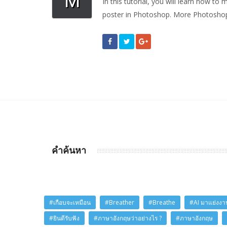
M
In this tutorial, you will learn how t
poster in Photoshop. More Photoshop T
คำค้นหา
#เกือบจะเหมือน
#Breather
#Breathe
#AI มาแย่งงาน
#ยินดีรับฟัง
#ภาษาอังกฤษว่าอย่างไร ?
#ภาษาอังกฤษ