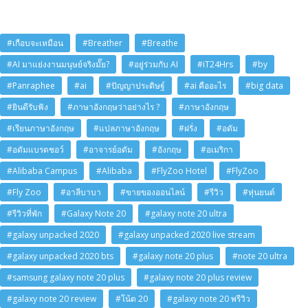
#เกือบจะเหมือน
#Breather
#Breathe
#AI มาแย่งงานมนุษย์จริงมั๊ย?
#อยู่ร่วมกับ AI
#iT24Hrs
#by
#Panraphee
#ai
#ปัญญาประดิษฐ์
#ai คืออะไร
#big data
#ยินดีรับฟัง
#ภาษาอังกฤษว่าอย่างไร ?
#ภาษาอังกฤษ
#เรียนภาษาอังกฤษ
#แปลภาษาอังกฤษ
#ฝรั่ง
#อดัม
#อดัมแบรดชอว์
#อาจารย์อดัม
#อังกฤษ
#อเมริกา
#Alibaba Campus
#Alibaba
#FlyZoo Hotel
#FlyZoo
#Fly Zoo
#อาลีบาบา
#ขายของออนไลน์
#รีวิว
#หุ่นยนต์
#รีวิวที่พัก
#Galaxy Note 20
#galaxy note 20 ultra
#galaxy unpacked 2020
#galaxy unpacked 2020 live stream
#galaxy unpacked 2020 bts
#galaxy note 20 plus
#note 20 ultra
#samsung galaxy note 20 plus
#galaxy note 20 plus review
#galaxy note 20 review
#โน้ต 20
#galaxy note 20 พรีวิว