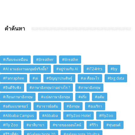
คำค้นหา
#เกือบจะเหมือน
#Breather
#Breathe
#AI มาแย่งงานมนุษย์จริงมั๊ย?
#อยู่ร่วมกับ AI
#iT24Hrs
#by
#Panraphee
#ai
#ปัญญาประดิษฐ์
#ai คืออะไร
#big data
#ยินดีรับฟัง
#ภาษาอังกฤษว่าอย่างไร ?
#ภาษาอังกฤษ
#เรียนภาษาอังกฤษ
#แปลภาษาอังกฤษ
#ฝรั่ง
#อดัม
#อดัมแบรดชอว์
#อาจารย์อดัม
#อังกฤษ
#อเมริกา
#Alibaba Campus
#Alibaba
#FlyZoo Hotel
#FlyZoo
#Fly Zoo
#อาลีบาบา
#ขายของออนไลน์
#รีวิว
#หุ่นยนต์
#รีวิวที่พัก
#Galaxy Note 20
#galaxy note 20 ultra