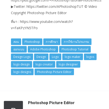
https://plus.google.com/+PhotoshopTutorialPhotoEffects
▶Twitter: https://twitter.com/APhotoshopTUT © Video
Copyright Photoshop Picture Editor
ที่มา : https://www.youtube.com/watch?
v=FaKPzYN5TPo
สอน
Photoshop
การศึกษา
การใช้งานโปรแกรม
ออกแบบ
Adobe Photoshop
Photoshop Tutorial
Design Logo
Design
Logo
logo maker
logos
logo design
logo creator
logo designer
logo designs
Photoshop Picture Editor
Photoshop Picture Editor