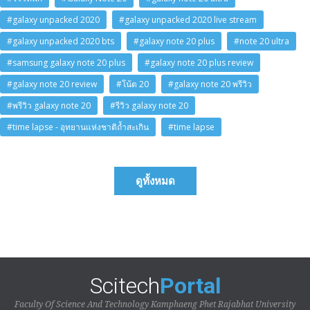
#galaxy unpacked 2020
#galaxy unpacked 2020 live stream
#galaxy unpacked 2020 bts
#galaxy note 20 plus
#note 20 ultra
#samsung galaxy note 20 plus
#galaxy note 20 plus review
#galaxy note 20 review
#โน้ต 20
#galaxy note 20 พรีวิว
#พรีวิว galaxy note 20
#รีวิว galaxy note 20
#time lapse - อุทยานแห่งชาติถ้ำสะเกิน
#time lapse
ดูทั้งหมด
Scitech
Portal
Faculty Of Science And Technology Kamphaeng Phet Rajabhat University